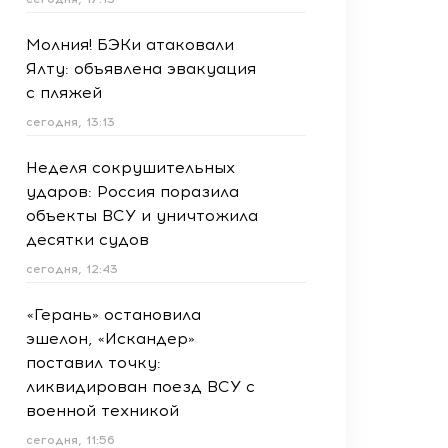
Молния! БЭКи атаковали
Ялту: объявлена эвакуация
с пляжей
сегодня, 13:13
Неделя сокрушительных
ударов: Россия поразила
объекты ВСУ и уничтожила
десятки судов
сегодня, 12:43
«Герань» остановила
эшелон, «Искандер»
поставил точку:
ликвидирован поезд ВСУ с
военной техникой
сегодня, 11:56