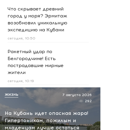
Что скрывает древний
город у моря? Эрмитаж
возобновил уникальную
экспедицию на Кубани
сегодня, 10:50
Ракетный удар по
Белгородчине! Есть
пострадавшие мирные
жители
сегодня, 10:19
Срочно! В Геленджике и
ЖИЗНЬ
7 августа 2026
Новороссийске громко -
292
работает ПВО:
На Кубань идет опасная жара!
рекомендуется уйти с
Гипертоникам, пожилым и
пляжей
младенцам лучше остаться