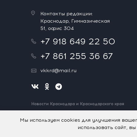
Контакты редакции:
Краснодар, Гимназическая
51, офис 304
+7 918 649 22 50
+7 861 255 36 67
vkkrd@mail.ru
Новости Краснодара и Краснодарского края
Нашли ошибку? Выделите и нажмите Ctrl+Enter.
Спасибо!
Мы используем cookies для улучшения ваше
использовать сайт, вы