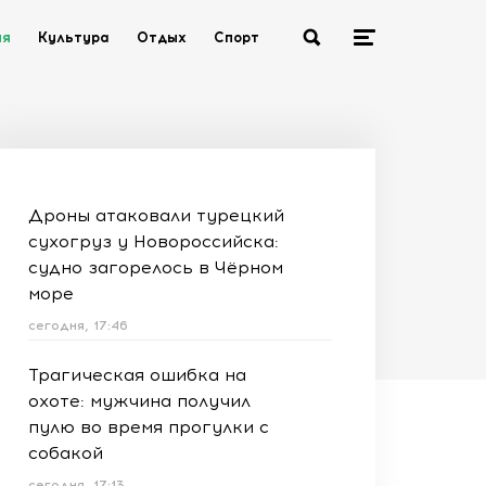
ия
Культура
Отдых
Спорт
Дроны атаковали турецкий
сухогруз у Новороссийска:
судно загорелось в Чёрном
море
сегодня, 17:46
Трагическая ошибка на
охоте: мужчина получил
пулю во время прогулки с
собакой
сегодня, 17:13