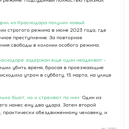
м режиме. Подсудимый полностью признал
офил из Краснодара получил новый
и строгого режима в июне 2023 года, где
ичное преступление. За повторное
ения свободы в колонии особого режима.
Краснодаре задержан еще один неадекват –
шил убить время, бросая в проезжающие
сходило утром в субботу, 15 марта, на улице
лько бьют, но и стреляют по ним
Один из
его нанес ему два удара. Затем второй
, практически обездвиженному человеку, и
2669