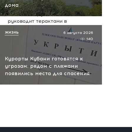
сегодня, 10:13
дома
НАТО планирует и
руководит терактами в
России! Сенсационное
ЖИЗНЬ
6 августа 2026
заявление хакеров
140
сегодня, 10:07
Курорты Кубани готовятся к
угрозам: рядом с пляжами
появились места для спасения