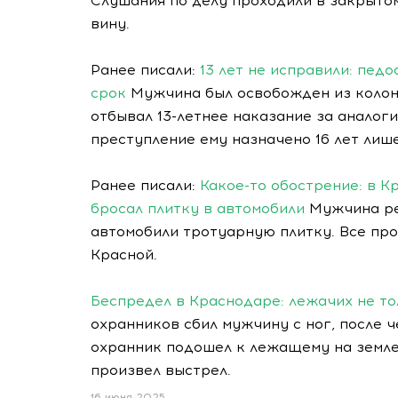
Слушания по делу проходили в закрыто
вину.
Ранее писали:
13 лет не исправили: пед
срок
Мужчина был освобожден из колони
отбывал 13-летнее наказание за аналог
преступление ему назначено 16 лет лиш
Ранее писали:
Какое-то обострение: в 
бросал плитку в автомобили
Мужчина ре
автомобили тротуарную плитку. Все прои
Красной.
Беспредел в Краснодаре: лежачих не то
охранников сбил мужчину с ног, после ч
охранник подошел к лежащему на земле
произвел выстрел.
16 июня 2025