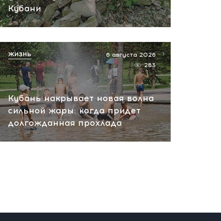
вчера, 10:13
Кубани
НАТО планирует и
руководит терактами в
России! Сенсационное
ЖИЗНЬ
6 августа 2026
заявление хакеров
283
вчера, 10:07
Кубань накрывает новая волна
сильной жары: когда придет
долгожданная прохлада