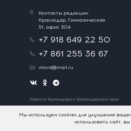
Контакты редакции:
Краснодар, Гимназическая
51, офис 304
+7 918 649 22 50
+7 861 255 36 67
vkkrd@mail.ru
Новости Краснодара и Краснодарского края
Нашли ошибку? Выделите и нажмите Ctrl+Enter.
Спасибо!
Мы используем cookies для улучшения ваше
использовать сайт, вы