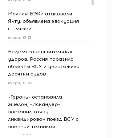
Молния! БЭКи атаковали
Ялту: объявлена эвакуация
с пляжей
вчера, 13:13
Неделя сокрушительных
ударов: Россия поразила
объекты ВСУ и уничтожила
десятки судов
вчера, 12:43
«Герань» остановила
эшелон, «Искандер»
поставил точку:
ликвидирован поезд ВСУ с
военной техникой
вчера, 11:56