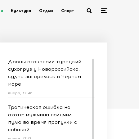
ия
Культура
Отдых
Спорт
Дроны атаковали турецкий
сухогруз у Новороссийска:
судно загорелось в Чёрном
море
вчера, 17:46
Трагическая ошибка на
охоте: мужчина получил
пулю во время прогулки с
собакой
вчера, 17:13