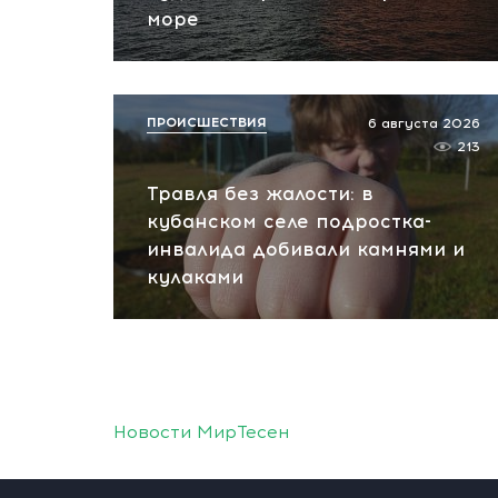
море
ПРОИСШЕСТВИЯ
6 августа 2026
213
Травля без жалости: в
кубанском селе подростка-
инвалида добивали камнями и
кулаками
Новости МирТесен