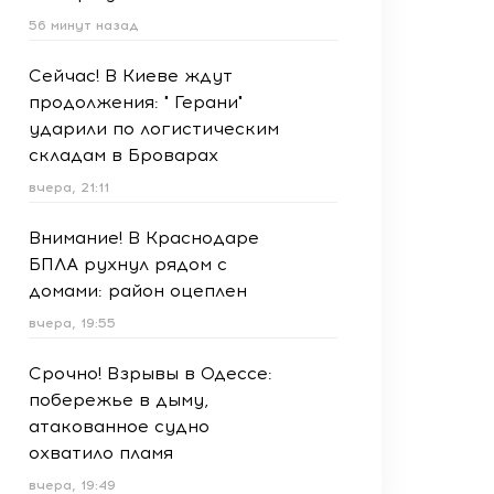
56 минут назад
Сейчас! В Киеве ждут
продолжения: " Герани"
ударили по логистическим
складам в Броварах
вчера, 21:11
Внимание! В Краснодаре
БПЛА рухнул рядом с
домами: район оцеплен
вчера, 19:55
Срочно! Взрывы в Одессе:
побережье в дыму,
атакованное судно
охватило пламя
вчера, 19:49