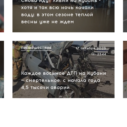
Снова идут ливни на Кубань -
хотя и так всю ночь качали
воду: в этом сезоне теплой
весны уже не ждем
ПРОИСШЕСТВИЯ
17 октября 2023
2344
Каждое восьмое ДТП на Кубани
— смертельное: с начала года
4,5 тысячи аварий