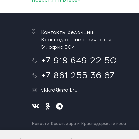
Контакты редакции:
Краснодар, Гимназическая
51, офис 304
+7 918 649 22 50
+7 861 255 36 67
vkkrd@mail.ru
Новости Краснодара и Краснодарского края
Нашли ошибку? Выделите и нажмите Ctrl+Enter.
Спасибо!