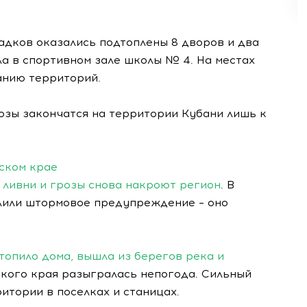
адков оказались подтоплены 8 дворов и два
ла в спортивном зале школы № 4. На местах
анию территорий.
розы закончатся на территории Кубани лишь к
ском крае
ливни и грозы снова накроют регион
. В
лили штормовое предупреждение – оно
топило дома, вышла из берегов река и
кого края разыгралась непогода. Сильный
итории в поселках и станицах.