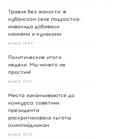
Травля без жалости: в
кубанском селе подростка-
инвалида добивали
камнями и кулаками
вчера, 19:34
Политические итоги
недели. Мы ничего не
простим!
вчера, 19:21
Места заканчиваются до
конкурса: советник
президента
раскритиковала льготы
олимпиадникам
вчера, 15:33