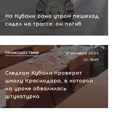
Музыка и лето в Абрау-
Дюрсо: завершился
На Кубани рано утром пешеход
фестиваль Light Weekend
сидел на трассе: он погиб
вчера, 12:39
ПРОИСШЕСТВИЯ
17 октября 2023
1945
Следком Кубани проверит
школу Краснодара, в которой
на уроке обвалилась
штукатурка