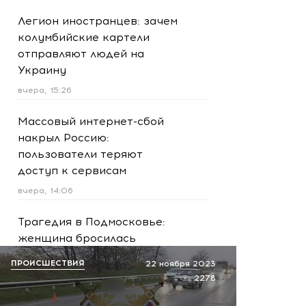
Легион иностранцев: зачем
колумбийские картели
отправляют людей на
Украину
вчера, 15:26
Массовый интернет-сбой
накрыл Россию:
пользователи теряют
доступ к сервисам
вчера, 14:06
Трагедия в Подмосковье:
женщина бросилась
спасать сына и погибла
ПРОИСШЕСТВИЯ
22 ноября 2023
вместе с ним
2278
вчера, 13:09