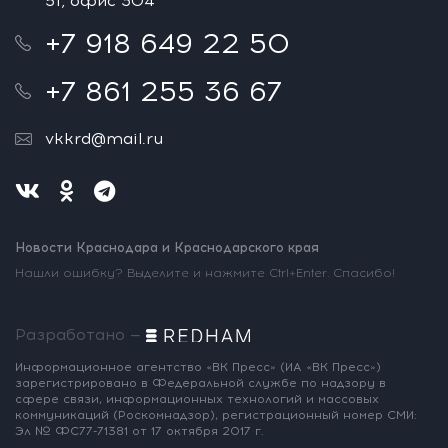
51, офис 304
+7 918 649 22 50
+7 861 255 36 67
vkkrd@mail.ru
Новости Краснодара и Краснодарского края
Нашли ошибку? Выделите и нажмите Ctrl+Enter. Спасибо!
Разработано —
Информационное агентство «ВК Пресс»
(ИА «ВК Пресс»)
зарегистрировано
в Федеральной службе по надзору
в
сфере связи, информационных
технологий и массовых
коммуникаций
(Роскомнадзор),
регистрационный номер СМИ:
Эл № ФС77-71381
от 17 октября 2017 г.