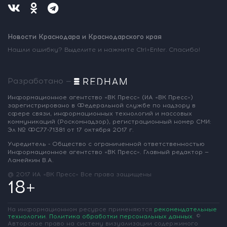
Новости Краснодара и Краснодарского края
Нашли ошибку? Выделите и нажмите Ctrl+Enter. Спасибо!
Разработано —
Информационное агентство «ВК Пресс»
(ИА «ВК Пресс»)
зарегистрировано
в Федеральной службе по надзору
в
сфере связи, информационных
технологий и массовых
коммуникаций
(Роскомнадзор),
регистрационный номер СМИ:
Эл № ФС77-71381
от 17 октября 2017 г.
Учредитель - Общество с ограниченной
ответственностью
Информационное
агентство «ВК Пресс».
Главный редактор —
Ламейкин В.А.
@ 2017 ИА «ВК Пресс»
Все права защищены
18+
На информационном ресурсе применяются
рекомендательные
технологии
.
Политика обработки персональных данных
.
©
Авторское право на систему визуализации содержимого