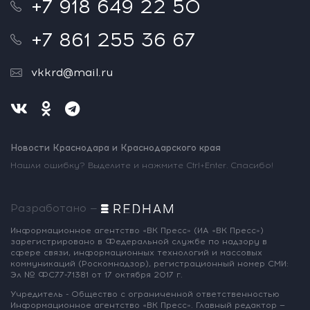
+7 918 649 22 50
+7 861 255 36 67
vkkrd@mail.ru
Новости Краснодара и Краснодарского края
Нашли ошибку? Выделите и нажмите Ctrl+Enter. Спасибо!
Разработано —
Информационное агентство «ВК Пресс»
(ИА «ВК Пресс»)
зарегистрировано
в Федеральной службе по надзору
в
сфере связи, информационных
технологий и массовых
коммуникаций
(Роскомнадзор),
регистрационный номер СМИ:
Эл № ФС77-71381
от 17 октября 2017 г.
Учредитель - Общество с ограниченной
ответственностью
Информационное
агентство «ВК Пресс».
Главный редактор —