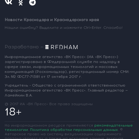
Новости Краснодара и Краснодарского края
Нашли ошибку? Выделите и нажмите Ctrl+Enter. Спасибо!
Разработано —
Информационное агентство «ВК Пресс»
(ИА «ВК Пресс»)
зарегистрировано
в Федеральной службе по надзору
в
сфере связи, информационных
технологий и массовых
коммуникаций
(Роскомнадзор),
регистрационный номер СМИ:
Эл № ФС77-71381
от 17 октября 2017 г.
Учредитель - Общество с ограниченной
ответственностью
Информационное
агентство «ВК Пресс».
Главный редактор —
Ламейкин В.А.
@ 2017 ИА «ВК Пресс»
Все права защищены
18+
На информационном ресурсе применяются
рекомендательные
технологии
.
Политика обработки персональных данных
.
©
Авторское право на систему визуализации содержимого
портала vkpress.ru, а также на исходные данные, включая