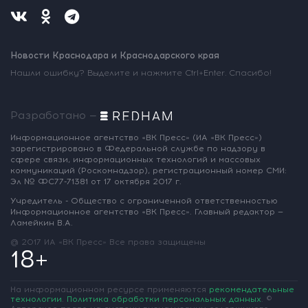
Новости Краснодара и Краснодарского края
Нашли ошибку? Выделите и нажмите Ctrl+Enter. Спасибо!
Разработано —
Информационное агентство «ВК Пресс»
(ИА «ВК Пресс»)
зарегистрировано
в Федеральной службе по надзору
в
сфере связи, информационных
технологий и массовых
коммуникаций
(Роскомнадзор),
регистрационный номер СМИ:
Эл № ФС77-71381
от 17 октября 2017 г.
Учредитель - Общество с ограниченной
ответственностью
Информационное
агентство «ВК Пресс».
Главный редактор —
Ламейкин В.А.
@ 2017 ИА «ВК Пресс»
Все права защищены
18+
На информационном ресурсе применяются
рекомендательные
технологии
.
Политика обработки персональных данных
.
©