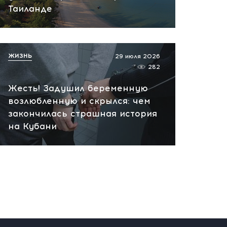
Таиланде
Не только кофе: скачок
какао на 27% и тревожный
звонок для рынка
вчера, 12:13
ЖИЗНЬ
29 июля 2026
282
Жесть! Задушил беременную
возлюбленную и скрылся: чем
закончилась страшная история
на Кубани