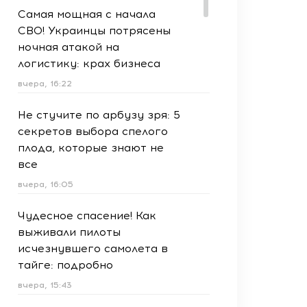
Самая мощная с начала
СВО! Украинцы потрясены
ночная атакой на
логистику: крах бизнеса
вчера, 16:22
Не стучите по арбузу зря: 5
секретов выбора спелого
плода, которые знают не
все
вчера, 16:05
Чудесное спасение! Как
выживали пилоты
исчезнувшего самолета в
тайге: подробно
вчера, 15:43