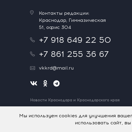
Контакты редакции:
Краснодар, Гимназическая
51, офис 304
+7 918 649 22 50
+7 861 255 36 67
vkkrd@mail.ru
Новости Краснодара и Краснодарского края
Нашли ошибку? Выделите и нажмите Ctrl+Enter.
Спасибо!
Мы используем cookies для улучшения ваше
использовать сайт, вы