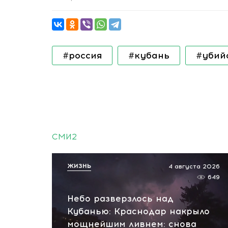
#россия
#кубань
#убий
СМИ2
ЖИЗНЬ
4 августа 2026
649
Небо разверзлось над
Кубанью: Краснодар накрыло
мощнейшим ливнем: снова