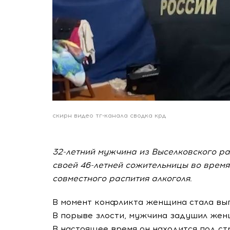
скирн видео тг-канала сводка крд
32-летний мужчина из Выселковского ра
своей 46-летней сожительницы во время
совместного распития алкоголя.
В момент конфликта женщина стала выг
В порыве злости, мужчина задушил женщ
В настоящее время он находится под ст