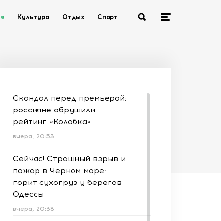
ия
Культура
Отдых
Спорт
Скандал перед премьерой:
россияне обрушили
рейтинг «Колобка»
вчера, 20:53
Сейчас! Страшный взрыв и
пожар в Черном море:
горит сухогруз у берегов
Одессы
вчера, 20:38