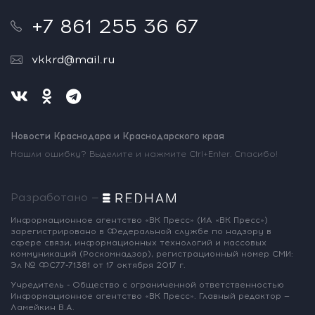
+7 861 255 36 67
vkkrd@mail.ru
Новости Краснодара и Краснодарского края
Нашли ошибку? Выделите и нажмите Ctrl+Enter. Спасибо!
Разработано —
Информационное агентство «ВК Пресс»
(ИА «ВК Пресс»)
зарегистрировано
в Федеральной службе по надзору
в
сфере связи, информационных
технологий и массовых
коммуникаций
(Роскомнадзор),
регистрационный номер СМИ:
Эл № ФС77-71381
от 17 октября 2017 г.
Учредитель - Общество с ограниченной
ответственностью
Информационное
агентство «ВК Пресс».
Главный редактор —
Ламейкин В.А.