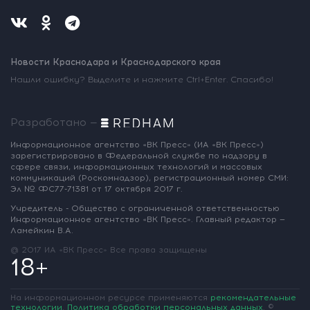
Новости Краснодара и Краснодарского края
Нашли ошибку? Выделите и нажмите Ctrl+Enter. Спасибо!
Разработано —
Информационное агентство «ВК Пресс»
(ИА «ВК Пресс»)
зарегистрировано
в Федеральной службе по надзору
в
сфере связи, информационных
технологий и массовых
коммуникаций
(Роскомнадзор),
регистрационный номер СМИ:
Эл № ФС77-71381
от 17 октября 2017 г.
Учредитель - Общество с ограниченной
ответственностью
Информационное
агентство «ВК Пресс».
Главный редактор —
Ламейкин В.А.
@ 2017 ИА «ВК Пресс»
Все права защищены
18+
На информационном ресурсе применяются
рекомендательные
технологии
.
Политика обработки персональных данных
.
©