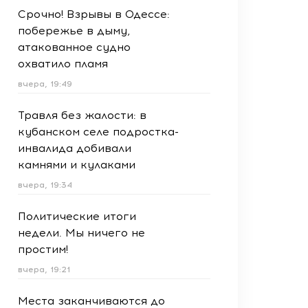
Срочно! Взрывы в Одессе:
побережье в дыму,
атакованное судно
охватило пламя
вчера, 19:49
Травля без жалости: в
кубанском селе подростка-
инвалида добивали
камнями и кулаками
вчера, 19:34
Политические итоги
недели. Мы ничего не
простим!
вчера, 19:21
Места заканчиваются до