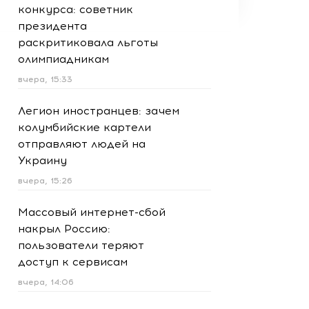
конкурса: советник
президента
раскритиковала льготы
олимпиадникам
вчера, 15:33
Легион иностранцев: зачем
колумбийские картели
отправляют людей на
Украину
вчера, 15:26
Массовый интернет-сбой
накрыл Россию:
пользователи теряют
доступ к сервисам
вчера, 14:06