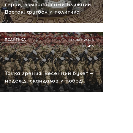
герои, взывоопасный Ближний
пожар на НПЗ
Восток, футбол и политика
вчера, 12:18
ПОЛИТИКА
14 мая 2026
415
Точка зрения. Весенний букет —
надежд, скандалов и побед!