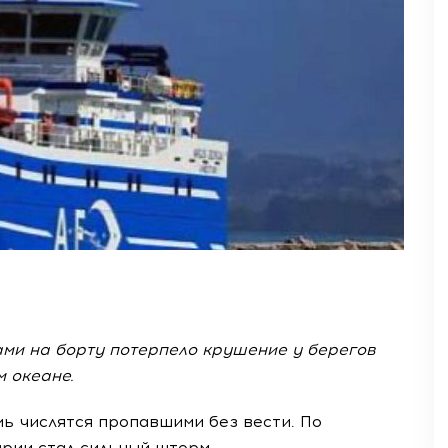
ами на борту потерпело крушение у берегов
 океане.
ь числятся пропавшими без вести. По
рии стал сильный шторм.