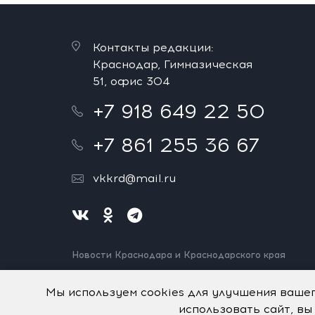
Контакты редакции:
Краснодар, Гимназическая
51, офис 304
+7 918 649 22 50
+7 861 255 36 67
vkkrd@mail.ru
Новости Краснодара и Краснодарского края
Нашли ошибку? Выделите и нажмите Ctrl+Enter.
Спасибо!
Мы используем cookies для улучшения ваше
использовать сайт, вы