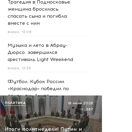
Трагедия в Подмосковье:
женщина бросилась
спасать сына и погибла
вместе с ним
вчера, 13:09
Музыка и лето в Абрау-
Дюрсо: завершился
фестиваль Light Weekend
вчера, 12:39
Футбол. Кубок России.
«Краснодар» победил по
пенальти «Ахмат»
ПОЛИТИКА
18 июня 2026
вчера, 12:30
367
Масштабная атака на
Ярославскую область!
Итоги политнедели! Путин и
Обломки БПЛА вызвали