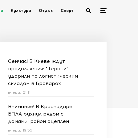
ия
Культура
Отдых
Спорт
Сейчас! В Киеве ждут
продолжения: " Герани"
ударили по логистическим
складам в Броварах
вчера, 21:11
Внимание! В Краснодаре
БПЛА рухнул рядом с
домами: район оцеплен
вчера, 19:55