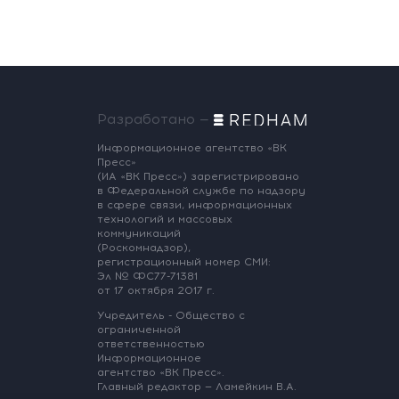
вчера, 14:00
Разработано —
Информационное агентство «ВК
Пресс»
(ИА «ВК Пресс») зарегистрировано
в Федеральной службе по надзору
в сфере связи, информационных
технологий и массовых
коммуникаций
(Роскомнадзор),
регистрационный номер СМИ:
Эл № ФС77-71381
от 17 октября 2017 г.
Учредитель - Общество с
ограниченной
ответственностью
Информационное
агентство «ВК Пресс».
Главный редактор — Ламейкин В.А.