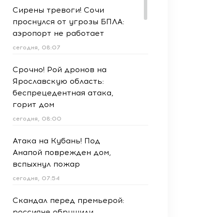
Сирены тревоги! Сочи
проснулся от угрозы БПЛА:
аэропорт не работает
сегодня, 08:07
Срочно! Рой дронов на
Ярославскую область:
беспрецедентная атака,
горит дом
сегодня, 08:00
Атака на Кубань! Под
Анапой поврежден дом,
вспыхнул пожар
сегодня, 07:54
Скандал перед премьерой:
россияне обрушили