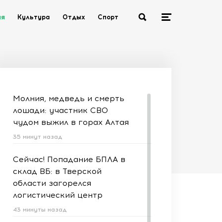
ия
Культура
Отдых
Спорт
Молния, медведь и смерть
лошади: участник СВО
чудом выжил в горах Алтая
35 минут назад
Сейчас! Попадание БПЛА в
склад ВБ: в Тверской
области загорелся
логистический центр
43 минуты назад