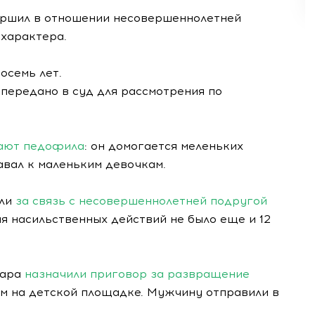
ершил в отношении несовершеннолетней
 характера.
осемь лет.
передано в суд для рассмотрения по
ают педофила
: он домогается меленьких
авал к маленьким девочкам.
или
за связь с несовершеннолетней подругой
я насильственных действий не было еще и 12
дара
назначили приговор за развращение
ним на детской площадке. Мужчину отправили в