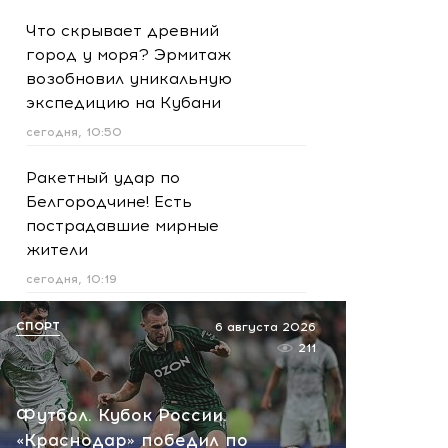
Что скрывает древний
город у моря? Эрмитаж
возобновил уникальную
экспедицию на Кубани
сегодня, 10:50
Ракетный удар по
Белгородчине! Есть
пострадавшие мирные
жители
сегодня, 10:19
Срочно! В Геленджике и
СПОРТ
6 августа 2026
Новороссийске громко -
211
работает ПВО:
рекомендуется уйти с
Футбол. Кубок России.
пляжей
«Краснодар» победил по