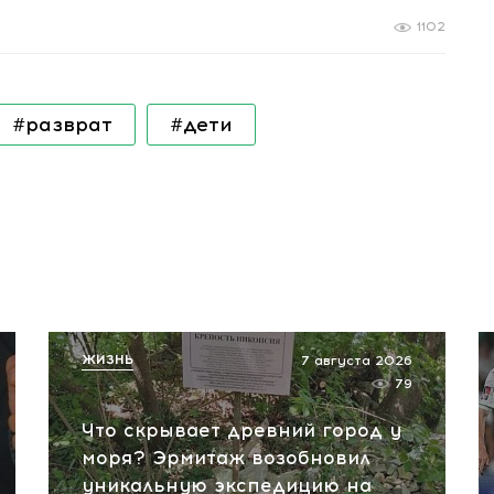
1102
#разврат
#дети
ЖИЗНЬ
7 августа 2026
79
Что скрывает древний город у
моря? Эрмитаж возобновил
уникальную экспедицию на