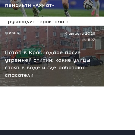
сегодня, 10:13
пенальти «Ахмат»
НАТО планирует и
руководит терактами в
России! Сенсационное
ЖИЗНЬ
4 августа 2026
заявление хакеров
597
сегодня, 10:07
Потоп в Краснодаре после
утренней стихии: какие улицы
стоят в воде и где работают
спасатели