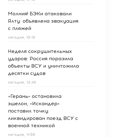
Молния! БЭКи атаковали
Ялту: объявлена эвакуация
с пляжей
сегодня, 13:13
Неделя сокрушительных
ударов: Россия поразила
объекты ВСУ и уничтожила
десятки судов
сегодня, 12:43
«Герань» остановила
эшелон, «Искандер»
поставил точку:
ликвидирован поезд ВСУ с
военной техникой
сегодня, 11:56