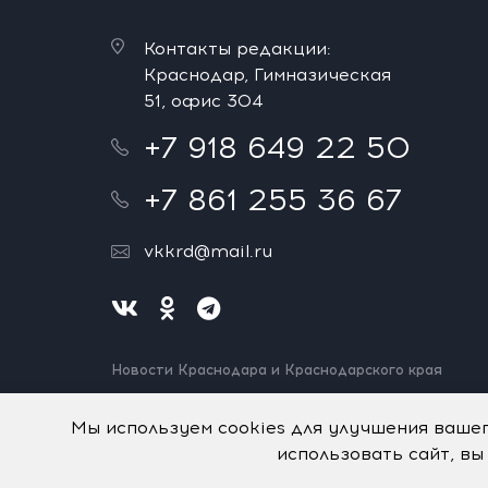
Контакты редакции:
Краснодар, Гимназическая
51, офис 304
+7 918 649 22 50
+7 861 255 36 67
vkkrd@mail.ru
Новости Краснодара и Краснодарского края
Нашли ошибку? Выделите и нажмите Ctrl+Enter.
Спасибо!
Мы используем cookies для улучшения ваше
использовать сайт, вы