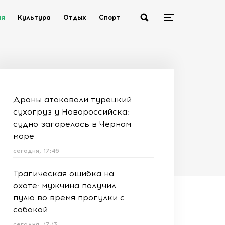
ия
Культура
Отдых
Спорт
Дроны атаковали турецкий
сухогруз у Новороссийска:
судно загорелось в Чёрном
море
сегодня, 17:46
Трагическая ошибка на
охоте: мужчина получил
пулю во время прогулки с
собакой
сегодня, 17:13