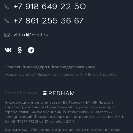
+7 918 649 22 50
+7 861 255 36 67
vkkrd@mail.ru
Новости Краснодара и Краснодарского края
Нашли ошибку? Выделите и нажмите Ctrl+Enter. Спасибо!
Разработано —
Информационное агентство «ВК Пресс»
(ИА «ВК Пресс»)
зарегистрировано
в Федеральной службе по надзору
в
сфере связи, информационных
технологий и массовых
коммуникаций
(Роскомнадзор),
регистрационный номер СМИ:
Эл № ФС77-71381
от 17 октября 2017 г.
Учредитель - Общество с ограниченной
ответственностью