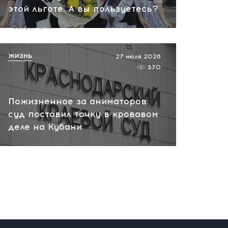
этой льготе. А вы пользуетесь?
пожар на НПЗ
вчера, 12:18
ЖИЗНЬ
27 июля 2026
370
Пожизненное за аниматоров:
суд поставил точку в кровавом
деле на Кубани