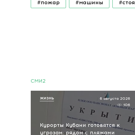
#пожар
#машины
#сто
СМИ2
ЖИЗНЬ
6 августа 2026
106
Курорты Кубани готовятся к
угрозам: рядом с пляжами