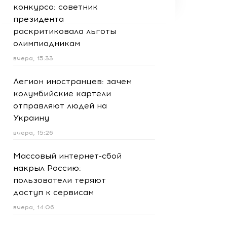
конкурса: советник
президента
раскритиковала льготы
олимпиадникам
вчера, 15:33
Легион иностранцев: зачем
колумбийские картели
отправляют людей на
Украину
вчера, 15:26
Массовый интернет-сбой
накрыл Россию:
пользователи теряют
доступ к сервисам
вчера, 14:06