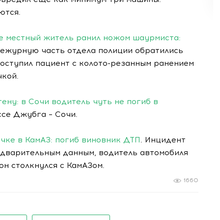
ются.
е местный житель ранил ножом шаурмиста:
 дежурную часть отдела полиции обратились
поступил пациент с колото-резанным ранением
чкой.
тену: в Сочи водитель чуть не погиб в
ссе Джубга – Сочи.
чке в КамАЗ: погиб виновник ДТП
. Инцидент
едварительным данным, водитель автомобиля
 он столкнулся с КамАЗом.
1660