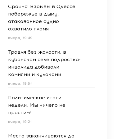
Срочно! Взрывы в Одессе:
побережье в дыму,
атакованное судно
охватило пламя
вчера, 19:49
Травля без жалости: в
кубанском селе подростка-
инвалида добивали
камнями и кулаками
вчера, 19:34
Политические итоги
недели. Мы ничего не
простим!
вчера, 19:21
Места заканчиваются до