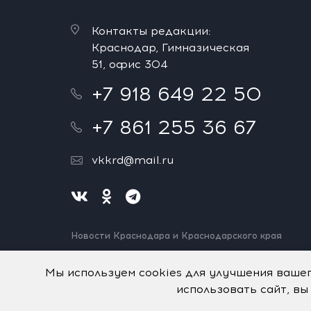
Контакты редакции:
Краснодар, Гимназическая
51, офис 304
+7 918 649 22 50
+7 861 255 36 67
vkkrd@mail.ru
Новости Краснодара и Краснодарского края
Нашли ошибку? Выделите и нажмите Ctrl+Enter.
Спасибо!
Мы используем cookies для улучшения ваше
использовать сайт, вы