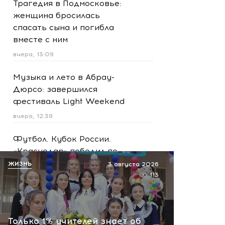
Трагедия в Подмосковье:
женщина бросилась
спасать сына и погибла
вместе с ним
вчера, 13:09
Музыка и лето в Абрау-
Дюрсо: завершился
фестиваль Light Weekend
вчера, 12:39
Футбол. Кубок России.
«Краснодар» победил по
пенальти «Ахмат»
ЖИЗНЬ
3 августа 2026
113
вчера, 12:30
Масштабная атака на
Ярославскую область!
Только 1% учителей знает об
Обломки БПЛА вызвали