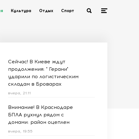
ия
Культура
Отдых
Спорт
Сейчас! В Киеве ждут
продолжения: " Герани"
ударили по логистическим
складам в Броварах
вчера, 21:11
Внимание! В Краснодаре
БПЛА рухнул рядом с
домами: район оцеплен
вчера, 19:55