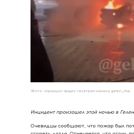
Фото: скриншот видео телеграм-канала gelen_chp
Инцидент произошел этой ночью в Гелен
Очевидцы сообщают, что пожар был пот
сгореть дотла. Отмечается, что огонь 