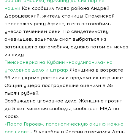
оба автомобиля, мужчину до сих пор не
нашли
Как сообщил глава района Андрей
Дорошевский, житель станицы Смоленской
переезжал реку Афипс, и его автомобиль
унесло течением реки. По свидетельству
очевидцев, водитель смог выбраться из
затонувшего автомобиля, однако потом он исчез
из виду.
Пенсионерка на Кубани «нахулиганила» на
уголовное дело и штраф
Женщина в возрасте
66 лет украла растения и продала их на рынке.
Общий ущерб пострадавшие оценили в 35
тысяч рублей.
Возбуждено уголовное дело. Женщине грозит
до 5 лет лишения свободы, сообщает МВД по
краю.
«Парта Героев»: патриотическую акцию можно
расширить
9 декабря в России отмечался День