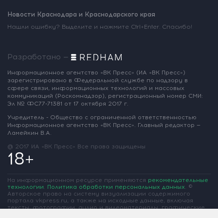
Новости Краснодара и Краснодарского края
Нашли ошибку? Выделите и нажмите Ctrl+Enter. Спасибо!
Разработано —
Информационное агентство «ВК Пресс»
(ИА «ВК Пресс»)
зарегистрировано
в Федеральной службе по надзору
в
сфере связи, информационных
технологий и массовых
коммуникаций
(Роскомнадзор),
регистрационный номер СМИ:
Эл № ФС77-71381
от 17 октября 2017 г.
Учредитель - Общество с ограниченной
ответственностью
Информационное
агентство «ВК Пресс».
Главный редактор —
Ламейкин В.А.
@ 2017 ИА «ВК Пресс»
Все права защищены
18+
На информационном ресурсе применяются
рекомендательные
технологии
.
Политика обработки персональных данных
.
©
Авторское право на систему визуализации содержимого
портала vkpress.ru, а также на исходные данные, включая
тексты, фотографии, аудио и видеоматериалы, графические
изображения, иные произведения и товарные знаки