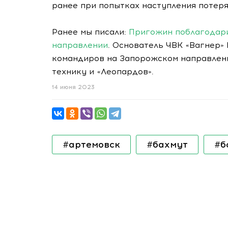
ранее при попытках наступления потеря
Ранее мы писали:
Пригожин поблагодари
направлении
. Основатель ЧВК «Вагнер»
командиров на Запорожском направлени
технику и «Леопардов».
14 июня 2023
#артемовск
#бахмут
#б