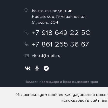
Контакты редакции:
Краснодар, Гимназическая
51, офис 304
+7 918 649 22 50
+7 861 255 36 67
vkkrd@mail.ru
Новости Краснодара и Краснодарского края
Нашли ошибку? Выделите и нажмите Ctrl+Enter.
Спасибо!
Мы используем cookies для улучшения ваше
использовать сайт, вы