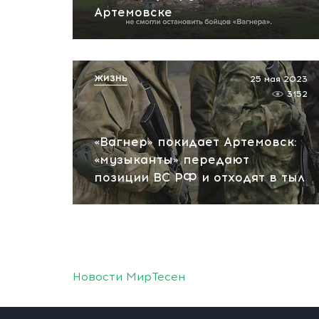
Артемовске
ЖИЗНЬ
25 мая 2023
3152
«Вагнер» покидает Артемовск:
«музыканты» передают
позиции ВС РФ и отходят в тыл
Новости МирТесен