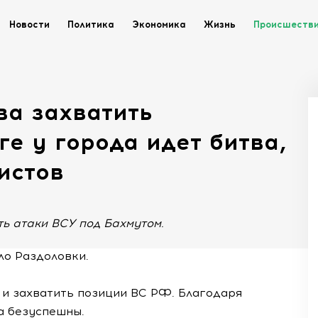
Новости
Политика
Экономика
Жизнь
Происшеств
ва захватить
ге у города идет битва,
истов
ь атаки ВСУ под Бахмутом.
ло Раздоловки.
 и захватить позиции ВС РФ. Благодаря
а безуспешны.