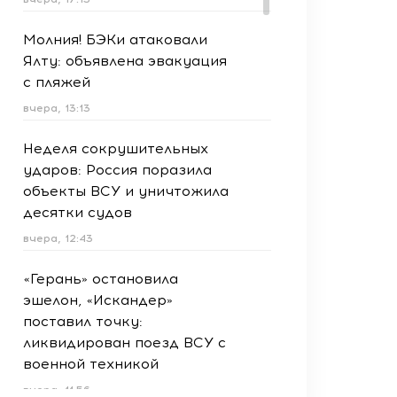
Молния! БЭКи атаковали
Ялту: объявлена эвакуация
с пляжей
вчера, 13:13
Неделя сокрушительных
ударов: Россия поразила
объекты ВСУ и уничтожила
десятки судов
вчера, 12:43
«Герань» остановила
эшелон, «Искандер»
поставил точку:
ликвидирован поезд ВСУ с
военной техникой
вчера, 11:56