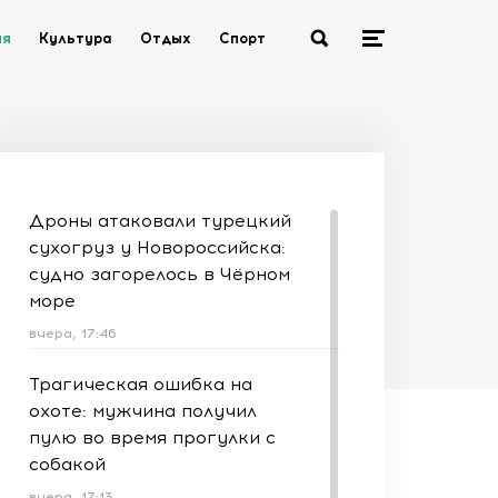
ия
Культура
Отдых
Спорт
Дроны атаковали турецкий
сухогруз у Новороссийска:
судно загорелось в Чёрном
море
вчера, 17:46
Трагическая ошибка на
охоте: мужчина получил
пулю во время прогулки с
собакой
вчера, 17:13