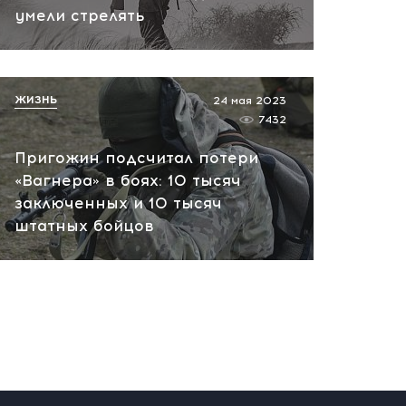
вчера, 10:13
умели стрелять
НАТО планирует и
руководит терактами в
России! Сенсационное
ЖИЗНЬ
24 мая 2023
заявление хакеров
7432
вчера, 10:07
Пригожин подсчитал потери
«Вагнера» в боях: 10 тысяч
заключенных и 10 тысяч
штатных бойцов