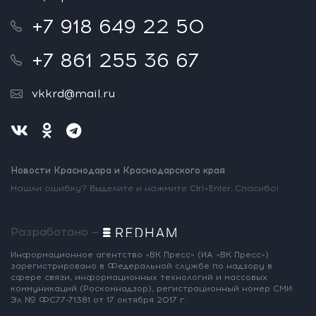
+7 918 649 22 50
+7 861 255 36 67
vkkrd@mail.ru
Новости Краснодара и Краснодарского края
Нашли ошибку? Выделите и нажмите Ctrl+Enter. Спасибо!
Разработано —
Информационное агентство «ВК Пресс»
(ИА «ВК Пресс»)
зарегистрировано
в Федеральной службе по надзору
в
сфере связи, информационных
технологий и массовых
коммуникаций
(Роскомнадзор),
регистрационный номер СМИ:
Эл № ФС77-71381
от 17 октября 2017 г.