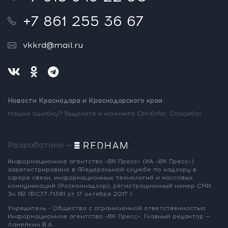
+7 861 255 36 67
vkkrd@mail.ru
Новости Краснодара и Краснодарского края
Нашли ошибку? Выделите и нажмите Ctrl+Enter. Спасибо!
Разработано —
Информационное агентство «ВК Пресс»
(ИА «ВК Пресс»)
зарегистрировано
в Федеральной службе по надзору
в
сфере связи, информационных
технологий и массовых
коммуникаций
(Роскомнадзор),
регистрационный номер СМИ:
Эл № ФС77-71381
от 17 октября 2017 г.
Учредитель - Общество с ограниченной
ответственностью
Информационное
агентство «ВК Пресс».
Главный редактор —
Ламейкин В.А.