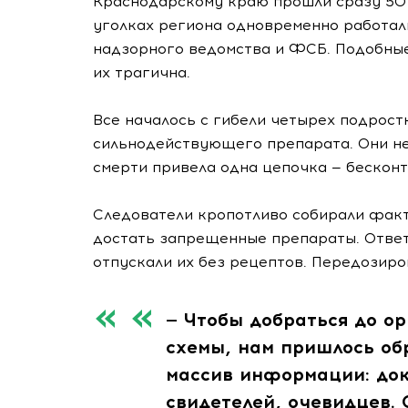
Краснодарскому краю прошли сразу 50 о
уголках региона одновременно работал
надзорного ведомства и ФСБ. Подобные
их трагична.
Все началось с гибели четырех подрост
сильнодействующего препарата. Они не 
смерти привела одна цепочка — бескон
Следователи кропотливо собирали факт
достать запрещенные препараты. Отве
отпускали их без рецептов. Передозиров
— Чтобы добраться до о
схемы, нам пришлось об
массив информации: до
свидетелей, очевидцев.