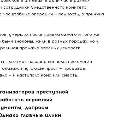
бысков в аптеках. В один час в разных
и сотрудники Следственного комитета,
 масштабные операции — редкость, а причина
ков, умерших после приема одного и того же
были знакомы, жили в разных городах, но к
трольная продажа опасных лекарств.
ы, где и как несовершеннолетние смогли
т оказался пугающе прост — продавцы
ка — и наступала кома или смерть.
рганизаторов преступной
работать огромный
кументы, допросы
 Однако главные улики