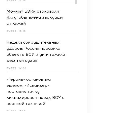
Молния! БЭКи атаковали
Ялту: объявлена эвакуация
с пляжей
вчера, 13:13
Неделя сокрушительных
ударов: Россия поразила
объекты ВСУ и уничтожила
десятки судов
вчера, 12:43
«Герань» остановила
эшелон, «Искандер»
поставил точку:
ликвидирован поезд ВСУ с
военной техникой
вчера, 11:56