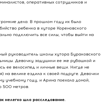
иминалистов, оперативных сотрудников и
громкие дела. В прошлом году их было
бийство ребенка в хуторе Кореновского
ально подключить все силы, чтобы выйти на
ный руководитель школы хутора Бураковского
льницы. Девочку задушили ее же рубашкой и
ись ее велосипед и личные вещи. Нигде не
я) на велике ездила к своей подруге. Девочки
му учебному году, и Арина поехала домой,
о 500 метров.
ак нелегко шло расследование.