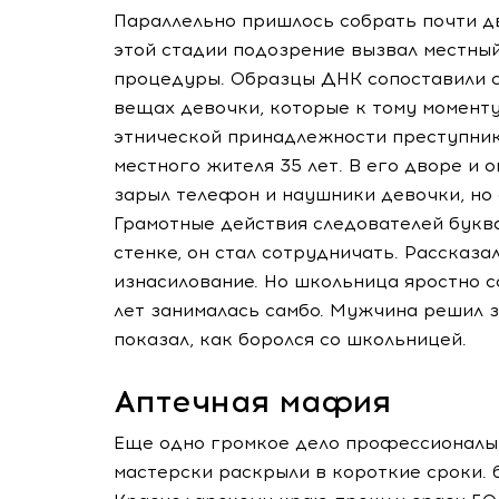
Параллельно пришлось собрать почти дв
этой стадии подозрение вызвал местный
процедуры. Образцы ДНК сопоставили с
вещах девочки, которые к тому моменту
этнической принадлежности преступник
местного жителя 35 лет. В его дворе и о
зарыл телефон и наушники девочки, но с
Грамотные действия следователей бук
стенке, он стал сотрудничать. Рассказа
изнасилование. Но школьница яростно с
лет занималась самбо. Мужчина решил з
показал, как боролся со школьницей.
Аптечная мафия
Еще одно громкое дело профессионалы
мастерски раскрыли в короткие сроки. 6