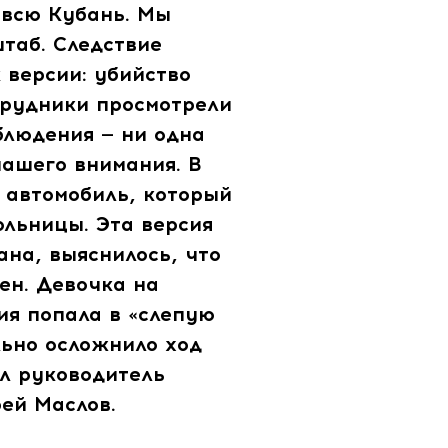
 всю Кубань. Мы
штаб. Следствие
 версии: убийство
трудники просмотрели
блюдения — ни одна
нашего внимания. В
 автомобиль, который
ольницы. Эта версия
ана, выяснилось, что
ен. Девочка на
ия попала в «слепую
льно осложнило ход
ил руководитель
ей Маслов.