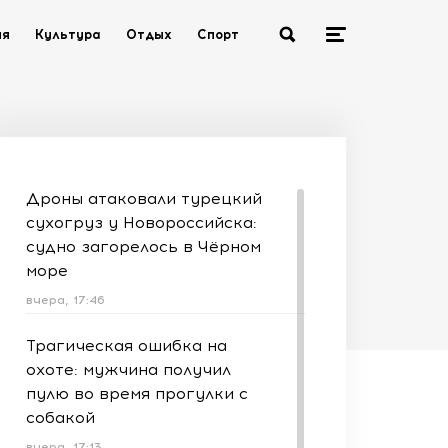
ия
Культура
Отдых
Спорт
Дроны атаковали турецкий
сухогруз у Новороссийска:
судно загорелось в Чёрном
море
вчера, 17:46
Трагическая ошибка на
охоте: мужчина получил
пулю во время прогулки с
собакой
вчера, 17:13