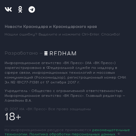
Новости Краснодара и Краснодарского края
Нашли ошибку? Выделите и нажмите Ctrl+Enter. Спасибо!
Разработано —
Информационное агентство «ВК Пресс»
(ИА «ВК Пресс»)
зарегистрировано
в Федеральной службе по надзору
в
сфере связи, информационных
технологий и массовых
коммуникаций
(Роскомнадзор),
регистрационный номер СМИ:
Эл № ФС77-71381
от 17 октября 2017 г.
Учредитель - Общество с ограниченной
ответственностью
Информационное
агентство «ВК Пресс».
Главный редактор —
Ламейкин В.А.
@ 2017 ИА «ВК Пресс»
Все права защищены
18+
На информационном ресурсе применяются
рекомендательные
технологии
.
Политика обработки персональных данных
.
©