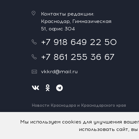
Контакты редакции:
Краснодар, Гимназическая
51, офис 304
+7 918 649 22 50
+7 861 255 36 67
vkkrd@mail.ru
Новости Краснодара и Краснодарского края
Нашли ошибку? Выделите и нажмите Ctrl+Enter.
Спасибо!
Мы используем cookies для улучшения ваше
использовать сайт, вы