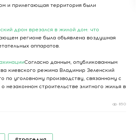
дом и прилегающая территория были
ский дрон врезался в жилой дом: что
гающем регионе была объявлена воздушная
летательных аппаратов.
махинации
Согласно данным, опубликованным
ава киевского режима Владимир Зеленский
го по уголовному производству, связанному с
 о незаконном строительстве элитного жилья в
850
#трагедия