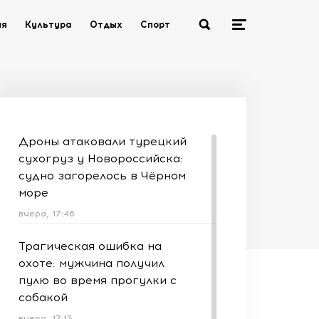
ия
Культура
Отдых
Спорт
Дроны атаковали турецкий
сухогруз у Новороссийска:
судно загорелось в Чёрном
море
вчера, 17:46
Трагическая ошибка на
охоте: мужчина получил
пулю во время прогулки с
собакой
вчера, 17:13