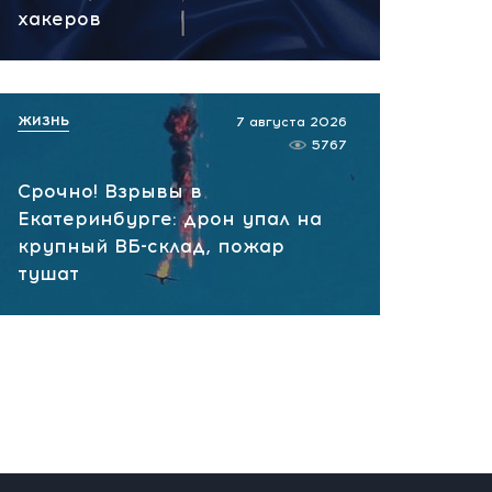
вчера, 10:13
хакеров
НАТО планирует и
руководит терактами в
России! Сенсационное
ЖИЗНЬ
7 августа 2026
заявление хакеров
5767
вчера, 10:07
Срочно! Взрывы в
Екатеринбурге: дрон упал на
крупный ВБ-склад, пожар
тушат