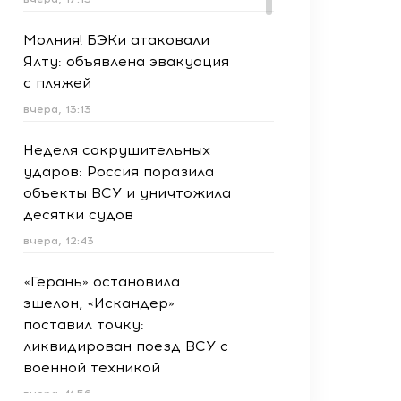
Молния! БЭКи атаковали
Ялту: объявлена эвакуация
с пляжей
вчера, 13:13
Неделя сокрушительных
ударов: Россия поразила
объекты ВСУ и уничтожила
десятки судов
вчера, 12:43
«Герань» остановила
эшелон, «Искандер»
поставил точку:
ликвидирован поезд ВСУ с
военной техникой
вчера, 11:56