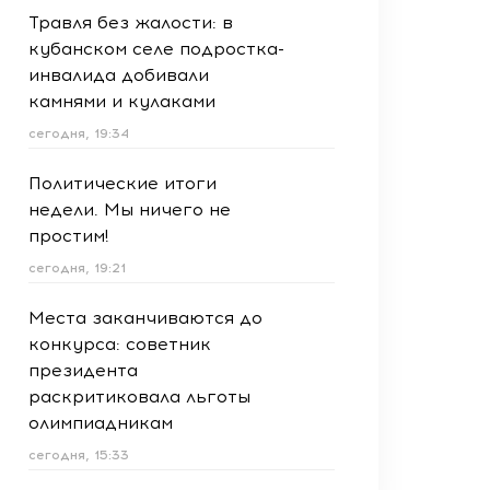
Травля без жалости: в
кубанском селе подростка-
инвалида добивали
камнями и кулаками
сегодня, 19:34
Политические итоги
недели. Мы ничего не
простим!
сегодня, 19:21
Места заканчиваются до
конкурса: советник
президента
раскритиковала льготы
олимпиадникам
сегодня, 15:33