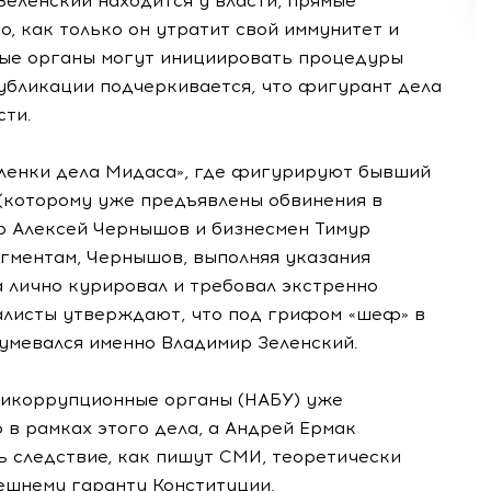
Зеленский находится у власти, прямые
, как только он утратит свой иммунитет и
ные органы могут инициировать процедуры
публикации подчеркивается, что фигурант дела
сти.
пленки дела Мидаса», где фигурируют бывший
(которому уже предъявлены обвинения в
ер Алексей Чернышов и бизнесмен Тимур
гментам, Чернышов, выполняя указания
 лично курировал и требовал экстренно
алисты утверждают, что под грифом «шеф» в
зумевался именно Владимир Зеленский.
тикоррупционные органы (НАБУ) уже
в рамках этого дела, а Андрей Ермак
ь следствие, как пишут СМИ, теоретически
ешнему гаранту Конституции.