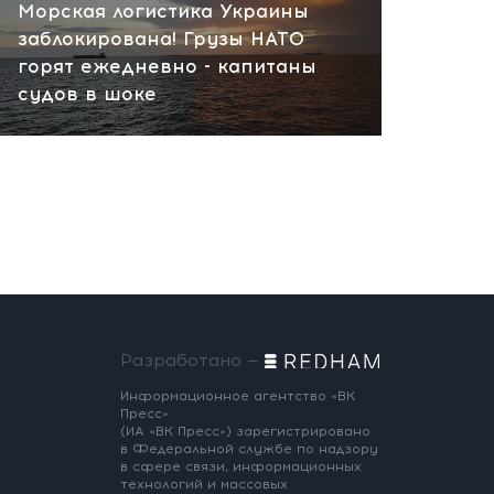
Морская логистика Украины
заблокирована! Грузы НАТО
горят ежедневно - капитаны
судов в шоке
Разработано —
Информационное агентство «ВК
Пресс»
(ИА «ВК Пресс») зарегистрировано
в Федеральной службе по надзору
в сфере связи, информационных
технологий и массовых