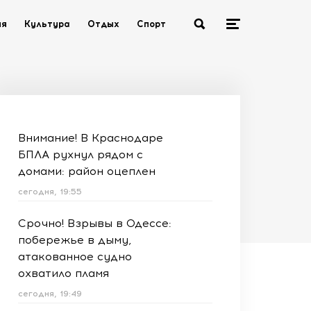
ия
Культура
Отдых
Спорт
Внимание! В Краснодаре
БПЛА рухнул рядом с
домами: район оцеплен
сегодня, 19:55
Срочно! Взрывы в Одессе:
побережье в дыму,
атакованное судно
охватило пламя
сегодня, 19:49