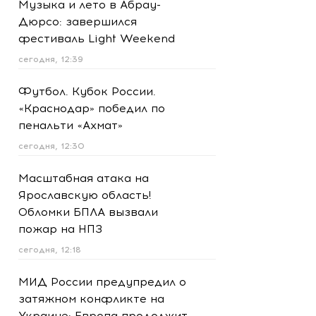
Музыка и лето в Абрау-
Дюрсо: завершился
фестиваль Light Weekend
сегодня, 12:39
Футбол. Кубок России.
«Краснодар» победил по
пенальти «Ахмат»
сегодня, 12:30
Масштабная атака на
Ярославскую область!
Обломки БПЛА вызвали
пожар на НПЗ
сегодня, 12:18
МИД России предупредил о
затяжном конфликте на
Украине: Европа продолжит