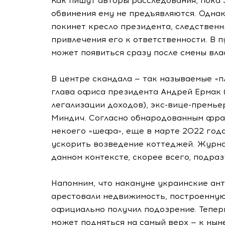
Как пишут авторы расследования, пока 
обвинения ему не предъявляются. Однако
покинет кресло президента, следствен
привлечения его к ответственности. В 
может появиться сразу после смены вла
В центре скандала — так называемые «
глава офиса президента Андрей Ермак 
легализации доходов), экс-вице-премь
Миндич. Согласно обнародованным фра
некоего «шефа», еще в марте 2022 года
ускорить возведение коттеджей. Журн
данном контексте, скорее всего, подра
Напомним, что накануне украинские ан
арестовали недвижимость, построенную 
официально получил подозрение. Тепер
может подняться на самый верх — к нын