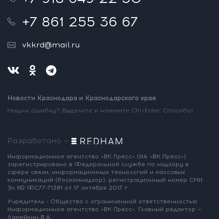
+7 861 255 36 67
vkkrd@mail.ru
Новости Краснодара и Краснодарского края
Нашли ошибку? Выделите и нажмите Ctrl+Enter. Спасибо!
Разработано —
Информационное агентство «ВК Пресс»
(ИА «ВК Пресс»)
зарегистрировано
в Федеральной службе по надзору
в
сфере связи, информационных
технологий и массовых
коммуникаций
(Роскомнадзор),
регистрационный номер СМИ:
Эл № ФС77-71381
от 17 октября 2017 г.
Учредитель - Общество с ограниченной
ответственностью
Информационное
агентство «ВК Пресс».
Главный редактор —
Ламейкин В.А.