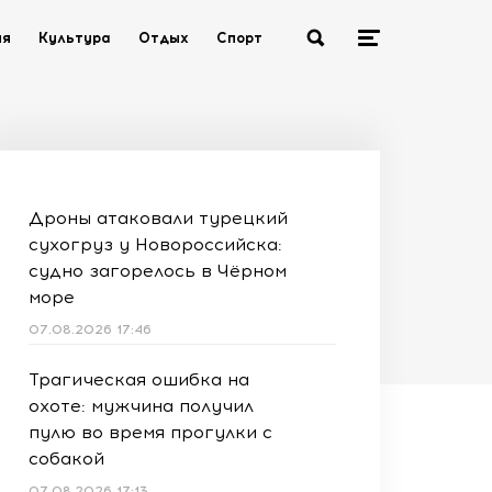
ия
Культура
Отдых
Спорт
Дроны атаковали турецкий
сухогруз у Новороссийска:
судно загорелось в Чёрном
море
07.08.2026 17:46
Трагическая ошибка на
охоте: мужчина получил
пулю во время прогулки с
собакой
07.08.2026 17:13