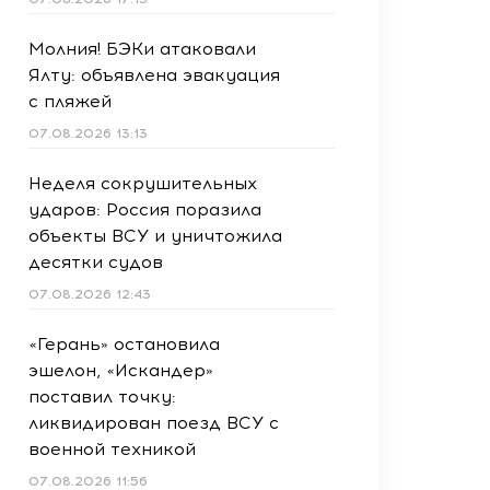
Молния! БЭКи атаковали
Ялту: объявлена эвакуация
с пляжей
07.08.2026 13:13
Неделя сокрушительных
ударов: Россия поразила
объекты ВСУ и уничтожила
десятки судов
07.08.2026 12:43
«Герань» остановила
эшелон, «Искандер»
поставил точку:
ликвидирован поезд ВСУ с
военной техникой
07.08.2026 11:56