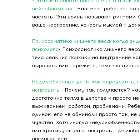
«Ритмы» в работе нашего мозга и как и
нейробиологии
- Наш мозг работает как
частоты. Эти волны называют ритмами. 
ваше настроение, ясность мыслей и даж
Психосоматика лишнего веса: когда эн
психолога
- Психосоматика лишнего веса
тела реакция психики на внутренние ко
выразить или пережить, тело «защищае
Недолюбленные дети: как определить, п
исправить
- Почему так получается? Ча
достаточно тепла в детстве и просто н
выживанием, работой, проблемами. Ребё
одинок: его не обнимали просто так, не
чувства. Хотя иногда «недолюбленность
или критикующей атмосферы, где любов
послушанием.