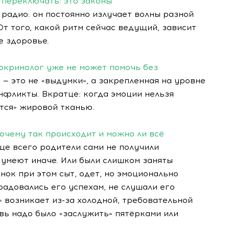
х переключать: это законы
 радио: он постоянно излучает волны разной
От того, какой ритм сейчас ведущий, зависит
е здоровье.
докринолог уже не может помочь без
 — это не «выдумки», а закрепленная на уровне
нфликты. Вкратце: когда эмоции нельзя
тся» жировой тканью.
очему так происходит и можно ли всё
ще всего родители сами не получили
е умеют иначе. Или были слишком заняты
нок при этом сыт, одет, но эмоционально
 радовались его успехам, не слушали его
» возникает из-за холодной, требовательной
ь надо было «заслужить» пятёрками или