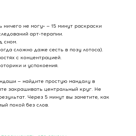
ть ничего не могу» — 15 минут раскраски
следований арт-терапии.
д сном.
огда сложно даже сесть в позу лотоса).
ностях с концентрацией.
моторики и успокоения.
рандаши — найдите простую мандалу в
ите закрашивать центральный круг. Не
результат. Через 5 минут вы заметите, как
мый покой без слов.