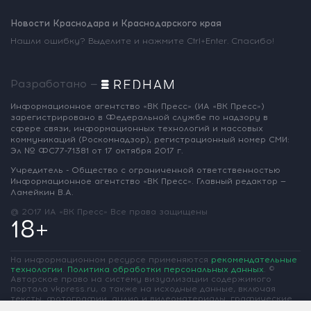
Новости Краснодара и Краснодарского края
Нашли ошибку? Выделите и нажмите Ctrl+Enter. Спасибо!
Разработано —
Информационное агентство «ВК Пресс»
(ИА «ВК Пресс»)
зарегистрировано
в Федеральной службе по надзору
в
сфере связи, информационных
технологий и массовых
коммуникаций
(Роскомнадзор),
регистрационный номер СМИ:
Эл № ФС77-71381
от 17 октября 2017 г.
Учредитель - Общество с ограниченной
ответственностью
Информационное
агентство «ВК Пресс».
Главный редактор —
Ламейкин В.А.
@ 2017 ИА «ВК Пресс»
Все права защищены
18+
На информационном ресурсе применяются
рекомендательные
технологии
.
Политика обработки персональных данных
.
©
Авторское право на систему визуализации содержимого
портала vkpress.ru, а также на исходные данные, включая
тексты, фотографии, аудио и видеоматериалы, графические
изображения, иные произведения и товарные знаки