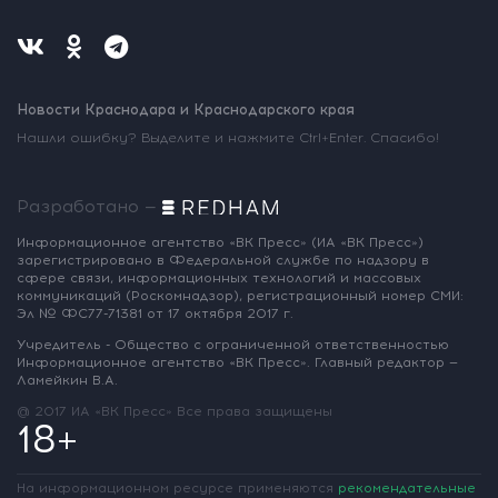
Новости Краснодара и Краснодарского края
Нашли ошибку? Выделите и нажмите Ctrl+Enter. Спасибо!
Разработано —
Информационное агентство «ВК Пресс»
(ИА «ВК Пресс»)
зарегистрировано
в Федеральной службе по надзору
в
сфере связи, информационных
технологий и массовых
коммуникаций
(Роскомнадзор),
регистрационный номер СМИ:
Эл № ФС77-71381
от 17 октября 2017 г.
Учредитель - Общество с ограниченной
ответственностью
Информационное
агентство «ВК Пресс».
Главный редактор —
Ламейкин В.А.
@ 2017 ИА «ВК Пресс»
Все права защищены
18+
На информационном ресурсе применяются
рекомендательные