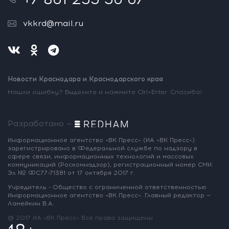
vkkrd@mail.ru
Новости Краснодара и Краснодарского края
Нашли ошибку? Выделите и нажмите Ctrl+Enter. Спасибо!
Разработано —
Информационное агентство «ВК Пресс»
(ИА «ВК Пресс»)
зарегистрировано
в Федеральной службе по надзору
в
сфере связи, информационных
технологий и массовых
коммуникаций
(Роскомнадзор),
регистрационный номер СМИ:
Эл № ФС77-71381
от 17 октября 2017 г.
Учредитель - Общество с ограниченной
ответственностью
Информационное
агентство «ВК Пресс».
Главный редактор —
Ламейкин В.А.
@ 2017 ИА «ВК Пресс»
Все права защищены