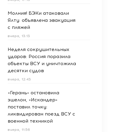
Молния! БЭКи атаковали
Ялту: объявлена эвакуация
с пляжей
вчера, 13:13
Неделя сокрушительных
ударов: Россия поразила
объекты ВСУ и уничтожила
десятки судов
вчера, 12:43
«Герань» остановила
эшелон, «Искандер»
поставил точку:
ликвидирован поезд ВСУ с
военной техникой
вчера, 11:56