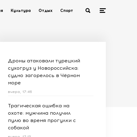
ия
Культура
Отдых
Спорт
Дроны атаковали турецкий
сухогруз у Новороссийска:
судно загорелось в Чёрном
море
вчера, 17:46
Трагическая ошибка на
охоте: мужчина получил
пулю во время прогулки с
собакой
вчера, 17:13