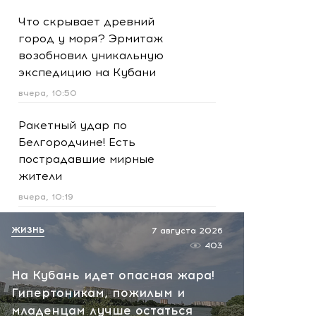
Что скрывает древний
город у моря? Эрмитаж
возобновил уникальную
экспедицию на Кубани
вчера, 10:50
Ракетный удар по
Белгородчине! Есть
пострадавшие мирные
жители
вчера, 10:19
Срочно! В Геленджике и
ЖИЗНЬ
7 августа 2026
Новороссийске громко -
403
работает ПВО:
На Кубань идет опасная жара!
рекомендуется уйти с
Гипертоникам, пожилым и
пляжей
младенцам лучше остаться