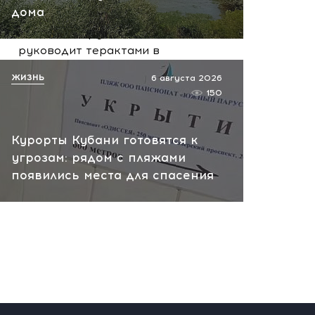
вчера, 10:13
дома
НАТО планирует и
руководит терактами в
России! Сенсационное
ЖИЗНЬ
6 августа 2026
заявление хакеров
150
вчера, 10:07
Курорты Кубани готовятся к
угрозам: рядом с пляжами
появились места для спасения