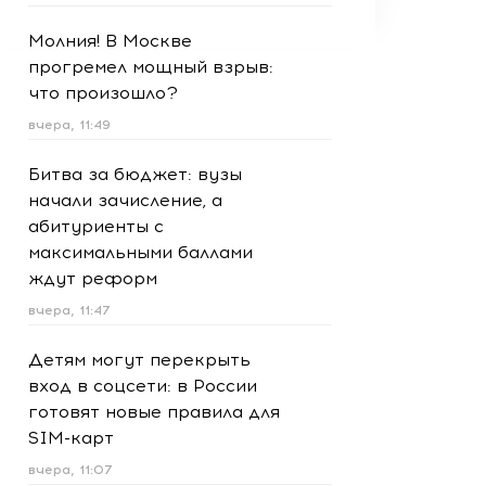
Молния! В Москве
прогремел мощный взрыв:
что произошло?
вчера, 11:49
Битва за бюджет: вузы
начали зачисление, а
абитуриенты с
максимальными баллами
ждут реформ
вчера, 11:47
Детям могут перекрыть
вход в соцсети: в России
готовят новые правила для
SIM-карт
вчера, 11:07