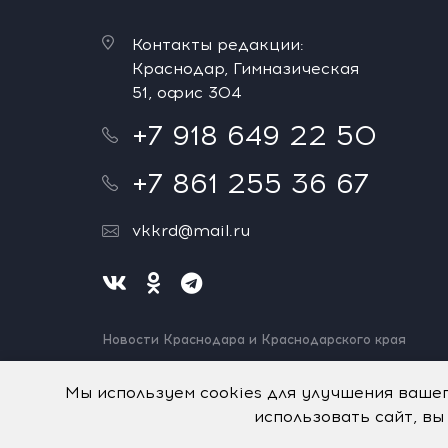
Контакты редакции:
Краснодар, Гимназическая
51, офис 304
+7 918 649 22 50
+7 861 255 36 67
vkkrd@mail.ru
Новости Краснодара и Краснодарского края
Нашли ошибку? Выделите и нажмите Ctrl+Enter.
Спасибо!
Мы используем cookies для улучшения ваше
использовать сайт, вы