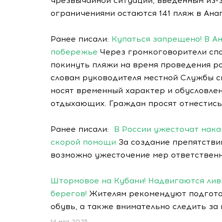
чрезвычайной ситуации, введённым из-
ограничениями остаются 141 пляж в Ана
Ранее писали:
Купаться запрещено! В А
побережье
Через громкоговорители сп
покинуть пляжи на время проведения ра
словам руководителя местной Службы с
носят временный характер и обусловле
отдыхающих. Граждан просят отнестись
Ранее писали:
В России ужесточат нака
скорой помощи
За создание препятстви
возможно ужесточение мер ответственн
Штормовое на Кубани! Надвигаются лив
берегов!
Жителям рекомендуют подгото
обувь, а также внимательно следить за
14 мая 2025