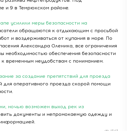
за разлива нефтепродуктов. Под
пе и 9 в Темрюкском районе.
напе усилили меры безопасности на
асатели обращаются к отдыхающим с просьбой
бот и воздерживаться от купания в море. По
пасения Александра Оленика, все ограничения
ны необходимостью обеспечения безопасности
 к временным неудобствам с пониманием.
зание за создание препятствий для проезда
й для оперативного проезда скорой помощи
ости.
ни, ночью возможен выход рек из
вить документы и непромокаемую одежду и
 информацией.
1343