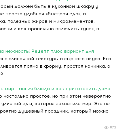
торый должен быть в кухонном шкафу у
не просто удобная «быстрая еда», а
ка, полезных жиров и микроэлементов.
 риски и как правильно включить тунец в
ма нежность!
Рецепт
плюс вариант для
анс сливочной текстуры и сырного вкуса. Его
аливается прямо в форму, простая начинка, а
й.
сь мир - магия блюда и как приготовить дома
-
о настолько простое, но при этом невероятно
уличной еды, которая захватила мир. Это не
вероятно душевный праздник, который можно
872