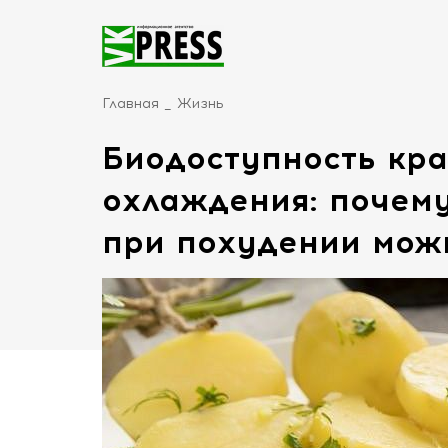
Главная
Жизнь
Биодоступность кра
охлаждения: почем
при похудении можн