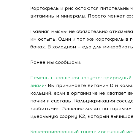
Картофель и рис остаются питательным
витамины и минералы. Просто меняет ф
Главная мысль: не обязательно отказыв
им остыть. Один и тот же картофель в 
боках. В холодном — еда для микробиоты
Ранее мы сообщали:
Печень + квашеная капуста: природный 
знали
- Вы принимаете витамин D и кальц
кальций, если в организме не хватает в
почки и суставы. Кальцификация сосудо
«забитыми». Решение лежит на тарелке:
идеальную форму К2, который вычищает
Консервированный тунец: доступный исто