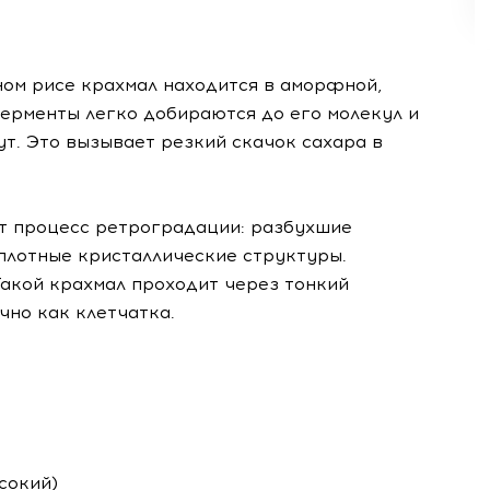
ом рисе крахмал находится в аморфной,
рменты легко добираются до его молекул и
ут. Это вызывает резкий скачок сахара в
т процесс ретроградации: разбухшие
плотные кристаллические структуры.
Такой крахмал проходит через тонкий
чно как клетчатка.
сокий)