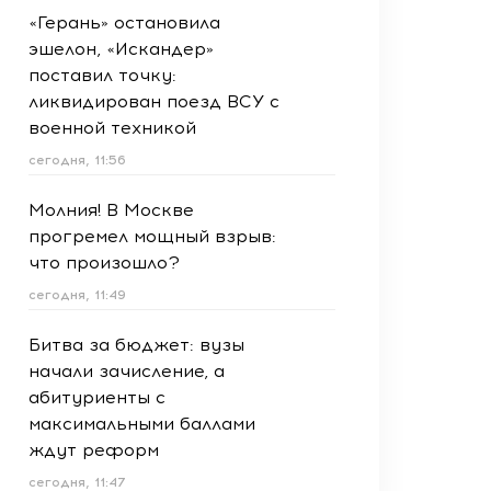
«Герань» остановила
эшелон, «Искандер»
поставил точку:
ликвидирован поезд ВСУ с
военной техникой
сегодня, 11:56
Молния! В Москве
прогремел мощный взрыв:
что произошло?
сегодня, 11:49
Битва за бюджет: вузы
начали зачисление, а
абитуриенты с
максимальными баллами
ждут реформ
сегодня, 11:47