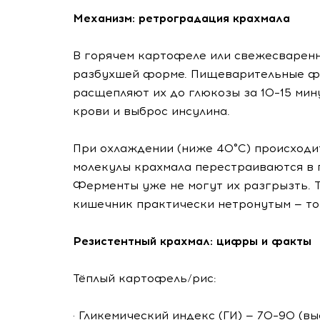
Механизм: ретроградация крахмала
В горячем картофеле или свежесваренн
разбухшей форме. Пищеварительные фе
расщепляют их до глюкозы за 10–15 мин
крови и выброс инсулина.
При охлаждении (ниже 40°C) происходи
молекулы крахмала перестраиваются в 
Ферменты уже не могут их разгрызть. 
кишечник практически нетронутым — то
Резистентный крахмал: цифры и факты
Тёплый картофель/рис:
· Гликемический индекс (ГИ) — 70–90 (вы