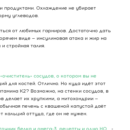
и продуктами. Охлаждение не убирает
орму углеводов.
аться от любимых гарниров. Достаточно дать
горячем виде — инсулиновая атака и жир на
 и стройная талия.
«очиститель» сосудов, о котором вы не
ий для костей. Отлично. Но куда идёт этот
итамина К2? Возможно, на стенки сосудов, в
в делает их хрупкими, а митохондрии —
 обычная печень с квашеной капустой даёт
 кальций оттуда, где он не нужен.
чник белка и омега-3, рецепты и одно НО...
-