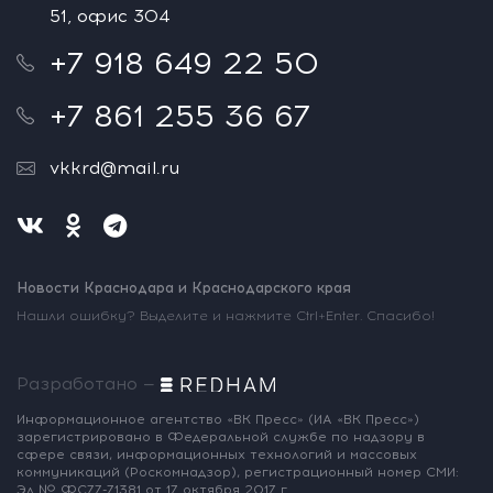
51, офис 304
+7 918 649 22 50
+7 861 255 36 67
vkkrd@mail.ru
Новости Краснодара и Краснодарского края
Нашли ошибку? Выделите и нажмите Ctrl+Enter. Спасибо!
Разработано —
Информационное агентство «ВК Пресс»
(ИА «ВК Пресс»)
зарегистрировано
в Федеральной службе по надзору
в
сфере связи, информационных
технологий и массовых
коммуникаций
(Роскомнадзор),
регистрационный номер СМИ:
Эл № ФС77-71381
от 17 октября 2017 г.