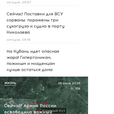
сегодня, 09:57
Сейчас! Поставки для ВСУ
сорваны: поражены три
сухогруза и судно в порту
Николаева
сегодня, 09:18
На Кубань идет опасная
жара! Гипертоникам,
пожилым и младенцам
лучше остаться дома
сегодня, 09:06
ЖИЗНЬ
28 июля 2026
Сводка на 7 августа!
158
Рекордный налет на
Россию за сутки,
Сейчас! Армия России
Приграничье горит, фронт
освободила важный
идет вперед