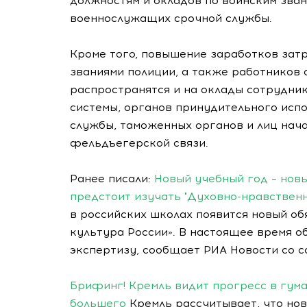
должностям и окладов по воинским зван
военнослужащих срочной службы.
Кроме того, повышение заработков зат
званиями полиции, а также работников 
распространятся и на оклады сотрудни
системы, органов принудительного исп
службы, таможенных органов и лиц на
фельдъегерской связи.
Ранее писали:
Новый учебный год – нов
предстоит изучать "Духовно-нравствен
в российских школах появится новый о
культура России». В настоящее время 
экспертизу, сообщает РИА Новости со 
Брифинг! Кремль видит прогресс в гума
большего
Кремль рассчитывает, что нов