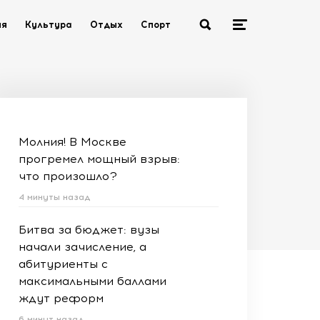
ия
Культура
Отдых
Спорт
Молния! В Москве
прогремел мощный взрыв:
что произошло?
4 минуты назад
Битва за бюджет: вузы
начали зачисление, а
абитуриенты с
максимальными баллами
ждут реформ
6 минут назад