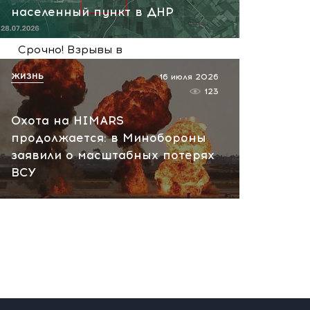
населенный пункт в ДНР
сегодня, 07:52
Срочно! Взрывы в
Екатеринбурге: дрон упал
ЖИЗНЬ
16 июля 2026
на крупный ВБ-склад,
123
пожар тушат
Охота на HIMARS
сегодня, 07:44
продолжается: в Минобороны
заявили о масштабных потерях
ВСУ