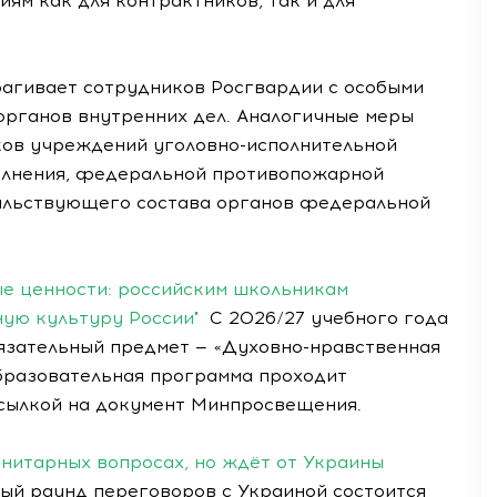
иям как для контрактников, так и для
рагивает сотрудников Росгвардии с особыми
органов внутренних дел. Аналогичные меры
ков учреждений уголовно-исполнительной
олнения, федеральной противопожарной
чальствующего состава органов федеральной
ые ценности: российским школьникам
ную культуру России"
С 2026/27 учебного года
бязательный предмет — «Духовно-нравственная
образовательная программа проходит
ссылкой на документ Минпросвещения.
нитарных вопросах, но ждёт от Украины
ый раунд переговоров с Украиной состоится