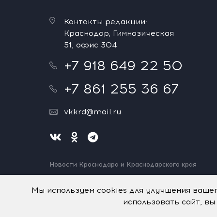
Контакты редакции:
Краснодар, Гимназическая
51, офис 304
+7 918 649 22 50
+7 861 255 36 67
vkkrd@mail.ru
Новости Краснодара и Краснодарского края
Нашли ошибку? Выделите и нажмите Ctrl+Enter.
Спасибо!
Мы используем cookies для улучшения ваше
использовать сайт, вы