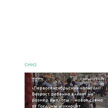
СМИ2
ЖИЗНЬ
3 августа 2026
149
«Первосентябрьский капитал»!
Возраст ребенка влияет на
размер выплаты — новая схема
от Госдумы шокирует