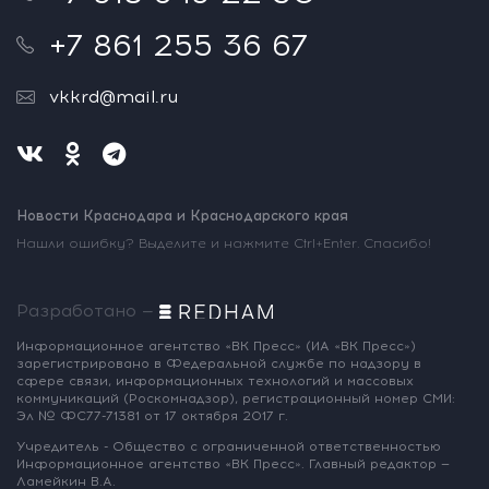
+7 861 255 36 67
vkkrd@mail.ru
Новости Краснодара и Краснодарского края
Нашли ошибку? Выделите и нажмите Ctrl+Enter. Спасибо!
Разработано —
Информационное агентство «ВК Пресс»
(ИА «ВК Пресс»)
зарегистрировано
в Федеральной службе по надзору
в
сфере связи, информационных
технологий и массовых
коммуникаций
(Роскомнадзор),
регистрационный номер СМИ:
Эл № ФС77-71381
от 17 октября 2017 г.
Учредитель - Общество с ограниченной
ответственностью
Информационное
агентство «ВК Пресс».
Главный редактор —
Ламейкин В.А.