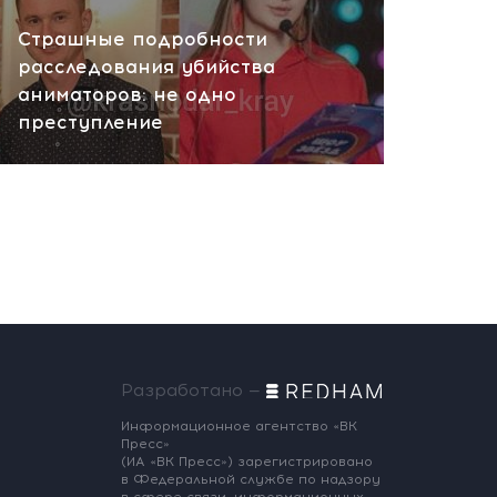
Страшные подробности
расследования убийства
аниматоров: не одно
преступление
Разработано —
Информационное агентство «ВК
Пресс»
(ИА «ВК Пресс») зарегистрировано
в Федеральной службе по надзору