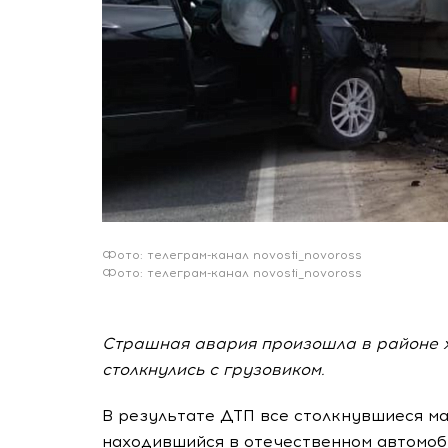
Фото: телеграм-канал novosti_novoross
Фото: телеграм-канал novosti_novoross
Страшная авария произошла в районе х
столкнулись с грузовиком.
В результате ДТП все столкнувшиеся м
находившийся в отечественном автомоб