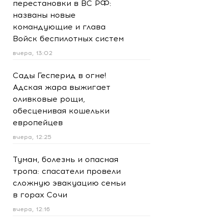
перестановки в ВС РФ:
названы новые
командующие и глава
Войск беспилотных систем
вчера, 13:02
Сады Гесперид в огне!
Адская жара выжигает
оливковые рощи,
обесценивая кошельки
европейцев
вчера, 12:25
Туман, болезнь и опасная
тропа: спасатели провели
сложную эвакуацию семьи
в горах Сочи
вчера, 12:16