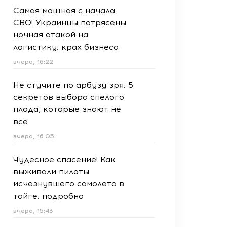
Самая мощная с начала
СВО! Украинцы потрясены
ночная атакой на
логистику: крах бизнеса
вчера, 16:22
Не стучите по арбузу зря: 5
секретов выбора спелого
плода, которые знают не
все
вчера, 16:05
Чудесное спасение! Как
выживали пилоты
исчезнувшего самолета в
тайге: подробно
вчера, 15:43