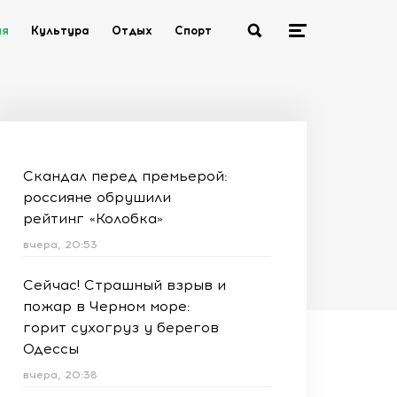
ия
Культура
Отдых
Спорт
Скандал перед премьерой:
россияне обрушили
рейтинг «Колобка»
вчера, 20:53
Сейчас! Страшный взрыв и
пожар в Черном море:
горит сухогруз у берегов
Одессы
вчера, 20:38