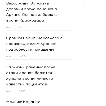
Вера, живи! За жизнь
девочки после ранения в
Архипо-Осиповке борются
врачи Краснодара
вчера, 14:11
Срочно! Взрыв Мерседеса с
производителем дронов:
подробности покушения
вчера, 14:00
За жизнь раненых после
атаки дронов борются
лучшие врачи: министр
навестил пациентов
вчера, 13:52
Молния! Крупные