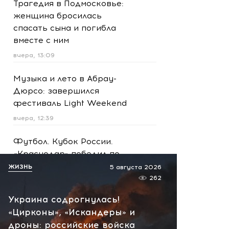
Трагедия в Подмосковье:
женщина бросилась
спасать сына и погибла
вместе с ним
вчера, 13:09
Музыка и лето в Абрау-
Дюрсо: завершился
фестиваль Light Weekend
вчера, 12:39
Футбол. Кубок России.
«Краснодар» победил по
пенальти «Ахмат»
ЖИЗНЬ
5 августа 2026
262
вчера, 12:30
Украина содрогнулась!
Масштабная атака на
«Цирконы», «Искандеры» и
Ярославскую область!
дроны: российские войска
Обломки БПЛА вызвали