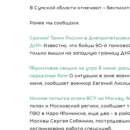
В Сумской области отмечают – беспилот
Ранее мы сообщали:
Срочно! Танки России в Днепропетровск
ДНР
- Известно, что бойцы 90-й танков
только вышли на западную границу ДНР,
Фронтовая сводка на утро 8 июня: рас
серьезные бои
- О ситуации в зоне воен
июня, сообщает военкор Евгений Лисиц
Ночная попытка атаки ВСУ на Москву: б
попал и Московский регион, сообщает т
ПВО в Наро-Фоминске, еще два – в рай
Москвы Сергея Собянина, пострадавших
организована работа спецслужб.