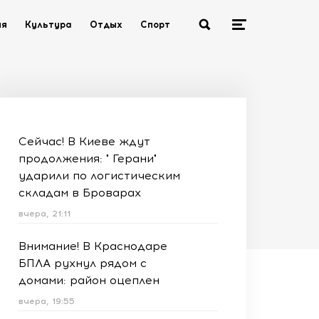
ия
Культура
Отдых
Спорт
Сейчас! В Киеве ждут
продолжения: " Герани"
ударили по логистическим
складам в Броварах
вчера, 21:11
Внимание! В Краснодаре
БПЛА рухнул рядом с
домами: район оцеплен
вчера, 19:55