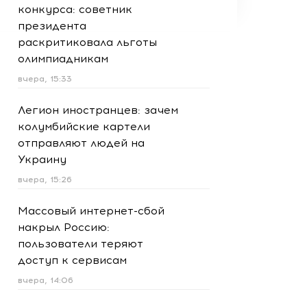
конкурса: советник
президента
раскритиковала льготы
олимпиадникам
вчера, 15:33
Легион иностранцев: зачем
колумбийские картели
отправляют людей на
Украину
вчера, 15:26
Массовый интернет-сбой
накрыл Россию:
пользователи теряют
доступ к сервисам
вчера, 14:06