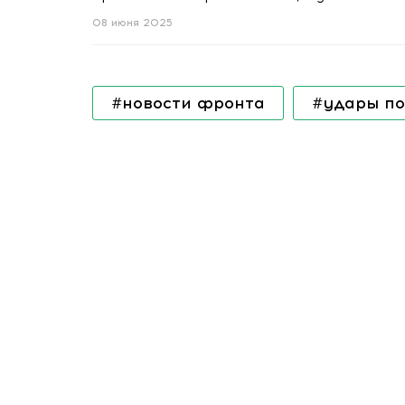
08 июня 2025
#новости фронта
#удары по