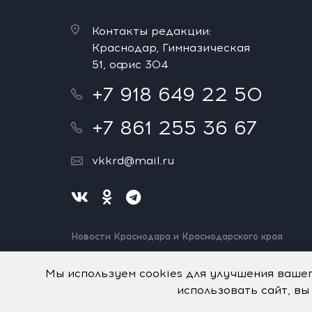
Контакты редакции:
Краснодар, Гимназическая
51, офис 304
+7 918 649 22 50
+7 861 255 36 67
vkkrd@mail.ru
Новости Краснодара и Краснодарского края
Нашли ошибку? Выделите и нажмите Ctrl+Enter.
Спасибо!
Мы используем cookies для улучшения ваше
использовать сайт, вы