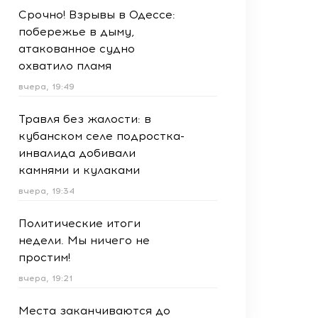
Срочно! Взрывы в Одессе:
побережье в дыму,
атакованное судно
охватило пламя
вчера, 19:49
Травля без жалости: в
кубанском селе подростка-
инвалида добивали
камнями и кулаками
вчера, 19:34
Политические итоги
недели. Мы ничего не
простим!
вчера, 19:21
Места заканчиваются до