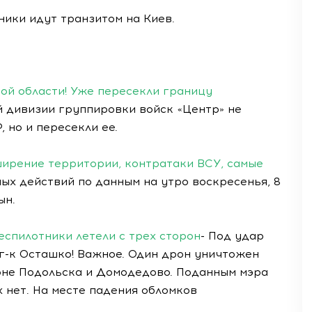
ники идут транзитом на Киев.
ой области! Уже пересекли границу
ой дивизии группировки войск «Центр» не
 но и пересекли ее.
ширение территории, контратаки ВСУ, самые
ных действий по данным на утро воскресенья, 8
ын.
еспилотники летели с трех сторон
- Под удар
г-к Осташко! Важное. Один дрон уничтожен
оне Подольска и Домодедово. Поданным мэра
 нет. На месте падения обломков