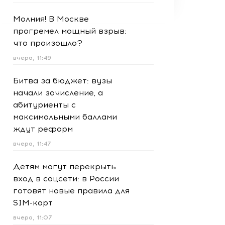
Молния! В Москве
прогремел мощный взрыв:
что произошло?
вчера, 11:49
Битва за бюджет: вузы
начали зачисление, а
абитуриенты с
максимальными баллами
ждут реформ
вчера, 11:47
Детям могут перекрыть
вход в соцсети: в России
готовят новые правила для
SIM-карт
вчера, 11:07