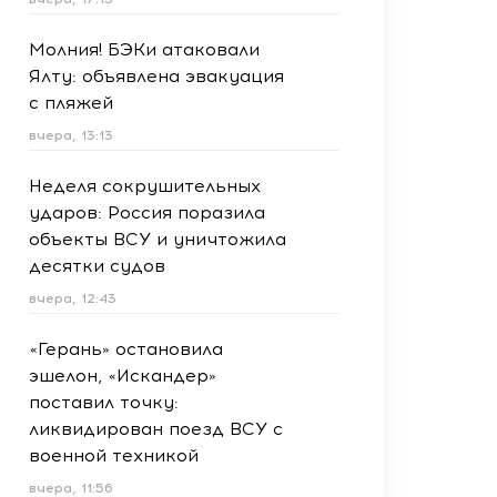
Молния! БЭКи атаковали
Ялту: объявлена эвакуация
с пляжей
вчера, 13:13
Неделя сокрушительных
ударов: Россия поразила
объекты ВСУ и уничтожила
десятки судов
вчера, 12:43
«Герань» остановила
эшелон, «Искандер»
поставил точку:
ликвидирован поезд ВСУ с
военной техникой
вчера, 11:56