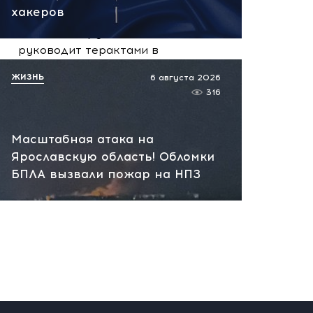
вчера, 10:13
хакеров
НАТО планирует и
руководит терактами в
России! Сенсационное
ЖИЗНЬ
6 августа 2026
заявление хакеров
316
вчера, 10:07
Масштабная атака на
Ярославскую область! Обломки
БПЛА вызвали пожар на НПЗ