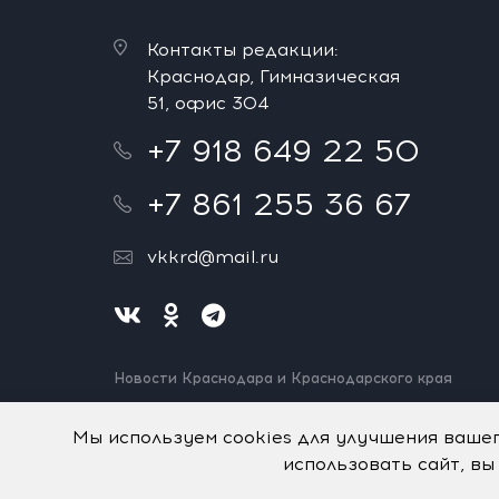
Контакты редакции:
Краснодар, Гимназическая
51, офис 304
+7 918 649 22 50
+7 861 255 36 67
vkkrd@mail.ru
Новости Краснодара и Краснодарского края
Нашли ошибку? Выделите и нажмите Ctrl+Enter.
Спасибо!
Мы используем cookies для улучшения ваше
использовать сайт, вы