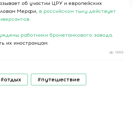
азывает об участии ЦРУ и европейских
 словам Мерфи,
в российском тылу действует
иверсантов
.
уждены работники бронетанкового завода
.
ть их иностранцам.
1989
#отдых
#путешествие