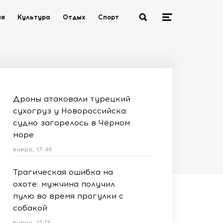
ия
Культура
Отдых
Спорт
Дроны атаковали турецкий
сухогруз у Новороссийска:
судно загорелось в Чёрном
море
вчера, 17:46
Трагическая ошибка на
охоте: мужчина получил
пулю во время прогулки с
собакой
вчера, 17:13