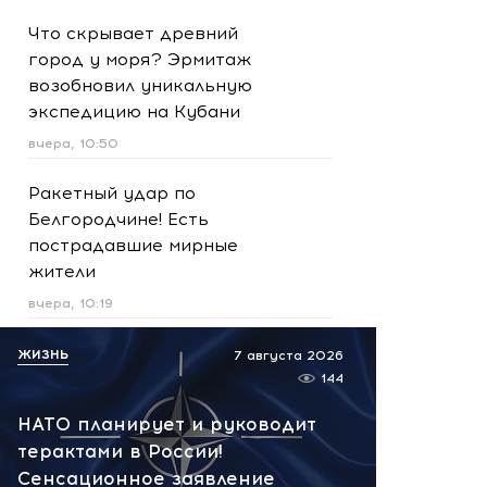
Что скрывает древний
город у моря? Эрмитаж
возобновил уникальную
экспедицию на Кубани
вчера, 10:50
Ракетный удар по
Белгородчине! Есть
пострадавшие мирные
жители
вчера, 10:19
Срочно! В Геленджике и
ЖИЗНЬ
7 августа 2026
Новороссийске громко -
144
работает ПВО:
НАТО планирует и руководит
рекомендуется уйти с
терактами в России!
пляжей
Сенсационное заявление