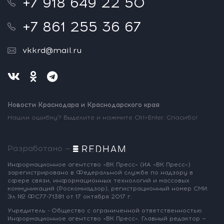
+7 918 649 22 50
+7 861 255 36 67
vkkrd@mail.ru
Новости Краснодара и Краснодарского края
Нашли ошибку? Выделите и нажмите Ctrl+Enter. Спасибо!
Разработано —
Информационное агентство «ВК Пресс»
(ИА «ВК Пресс»)
зарегистрировано
в Федеральной службе по надзору
в
сфере связи, информационных
технологий и массовых
коммуникаций
(Роскомнадзор),
регистрационный номер СМИ:
Эл № ФС77-71381
от 17 октября 2017 г.
Учредитель - Общество с ограниченной
ответственностью
Информационное
агентство «ВК Пресс».
Главный редактор —