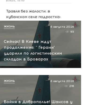
вчера, 19:49
Травля без жалости: в
кубанском селе подростка-
инвалида добивали
ЖИЗНЬ
6 августа 2026
камнями и кулаками
93
вчера, 19:34
Сейчас! В Киеве ждут
продолжения: " Герани"
ударили по логистическим
складам в Броварах
ЖИЗНЬ
6 августа 2026
216
Бойня в Доброполье! Шансов у