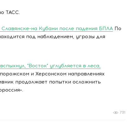
о ТАСС.
в Славянске-на Кубани после падения БПЛА
По
находится под наблюдением, угрозы для
спыхнул, "Восток" углубляется в леса,
Запорожском и Херсонском направлениях
ивник продолжает попытки осложнить
ороссия».
731