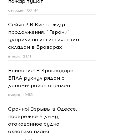
пожар тушат
сегодня, 07:44
Сейчас! В Киеве ждут
продолжения: " Герани"
ударили по логистическим
складам в Броварах
вчера, 21:11
Внимание! В Краснодаре
БПЛА рухнул рядом с
домами: район оцеплен
вчера, 19:55
Срочно! Взрывы в Одессе:
побережье в дыму,
атакованное судно
охватило пламя