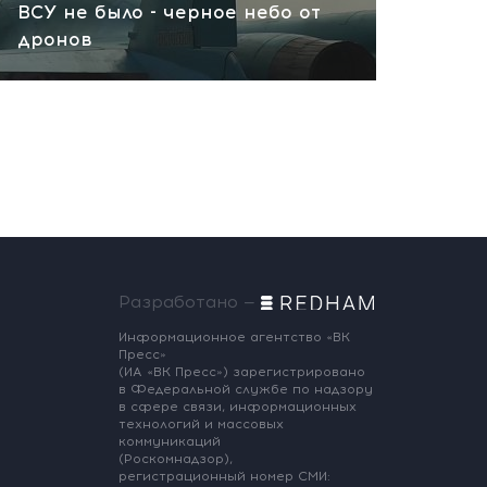
ВСУ не было - черное небо от
дронов
Разработано —
Информационное агентство «ВК
Пресс»
(ИА «ВК Пресс») зарегистрировано
в Федеральной службе по надзору
в сфере связи, информационных
технологий и массовых
коммуникаций
(Роскомнадзор),
регистрационный номер СМИ: