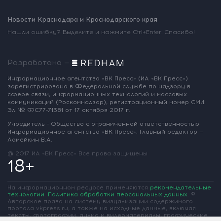
Новости Краснодара и Краснодарского края
Нашли ошибку? Выделите и нажмите Ctrl+Enter. Спасибо!
Разработано —
Информационное агентство «ВК Пресс»
(ИА «ВК Пресс»)
зарегистрировано
в Федеральной службе по надзору
в
сфере связи, информационных
технологий и массовых
коммуникаций
(Роскомнадзор),
регистрационный номер СМИ:
Эл № ФС77-71381
от 17 октября 2017 г.
Учредитель - Общество с ограниченной
ответственностью
Информационное
агентство «ВК Пресс».
Главный редактор —
Ламейкин В.А.
@ 2017 ИА «ВК Пресс»
Все права защищены
18+
На информационном ресурсе применяются
рекомендательные
технологии
.
Политика обработки персональных данных
.
©
Авторское право на систему визуализации содержимого
портала vkpress.ru, а также на исходные данные, включая
тексты, фотографии, аудио и видеоматериалы, графические