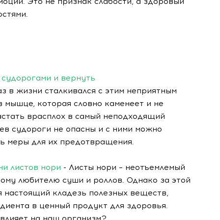
моции. Это не признак слабости, а здоровый
остями.
 судорогами и вернуть
аз в жизни сталкивался с этим неприятным
 мышце, которая словно каменеет и не
застать врасплох в самый неподходящий
аев судороги не опасны и с ними можно
ть меры для их предотвращения.
ни листов нори
- Листы нори – неотъемлемый
ому любителю суши и роллов. Однако за этой
я настоящий кладезь полезных веществ,
иента в ценный продукт для здоровья.
 влияет на наш организм?