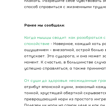
плакать. Разрешите себе чувствовать э
способ справиться с жизненными трудн
Ранее мы сообщали:
Когда мышцы сводит: как разобраться с
спокойствие
- Наверное, каждый хоть р
ощущением – внезапной, острой болью в
отпускает. Это судорога, и она может 
момент. К счастью, в большинстве случ
успешно справляться, а также принима
От суши до здоровья: неожиданные гра
атрибут японской кухни, знакомый кажд
тонкой, хрустящей оберткой скрываетс
превращающий нори из простого ингред
Полезен ли нори на самом деле и как он