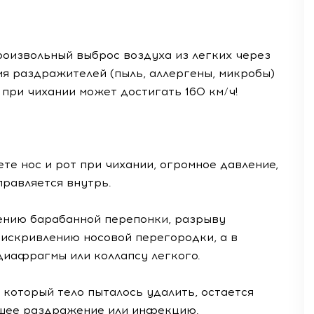
роизвольный выброс воздуха из легких через
ия раздражителей (пыль, аллергены, микробы)
 при чихании может достигать 160 км/ч!
те нос и рот при чихании, огромное давление,
правляется внутрь.
дению барабанной перепонки, разрыву
, искривлению носовой перегородки, а в
диафрагмы или коллапсу легкого.
 который тело пыталось удалить, остается
йшее раздражение или инфекцию.