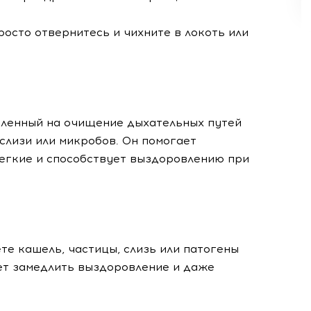
росто отвернитесь и чихните в локоть или
вленный на очищение дыхательных путей
 слизи или микробов. Он помогает
легкие и способствует выздоровлению при
те кашель, частицы, слизь или патогены
жет замедлить выздоровление и даже