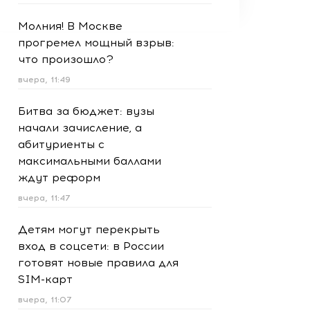
Молния! В Москве
прогремел мощный взрыв:
что произошло?
вчера, 11:49
Битва за бюджет: вузы
начали зачисление, а
абитуриенты с
максимальными баллами
ждут реформ
вчера, 11:47
Детям могут перекрыть
вход в соцсети: в России
готовят новые правила для
SIM-карт
вчера, 11:07