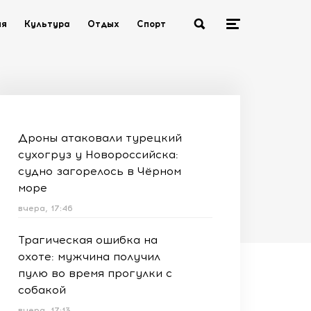
ия
Культура
Отдых
Спорт
Дроны атаковали турецкий
сухогруз у Новороссийска:
судно загорелось в Чёрном
море
вчера, 17:46
Трагическая ошибка на
охоте: мужчина получил
пулю во время прогулки с
собакой
вчера, 17:13