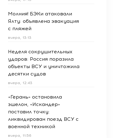
Молния! БЭКи атаковали
Ялту: объявлена эвакуация
с пляжей
вчера, 13:13
Неделя сокрушительных
ударов: Россия поразила
объекты ВСУ и уничтожила
десятки судов
вчера, 12:43
«Герань» остановила
эшелон, «Искандер»
поставил точку:
ликвидирован поезд ВСУ с
военной техникой
вчера, 11:56