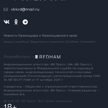
vkkrd@mail.ru
Новости Краснодара и Краснодарского края
Нашли ошибку? Выделите и нажмите Ctrl+Enter. Спасибо!
Разработано —
Информационное агентство «ВК Пресс»
(ИА «ВК Пресс»)
зарегистрировано
в Федеральной службе по надзору
в
сфере связи, информационных
технологий и массовых
коммуникаций
(Роскомнадзор),
регистрационный номер СМИ:
Эл № ФС77-71381
от 17 октября 2017 г.
Учредитель - Общество с ограниченной
ответственностью
Информационное
агентство «ВК Пресс».
Главный редактор —
Ламейкин В.А.
@ 2017 ИА «ВК Пресс»
Все права защищены
18+