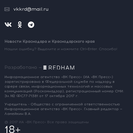
vkkrd@mail.ru
Новости Краснодара и Краснодарского края
Нашли ошибку? Выделите и нажмите Ctrl+Enter. Спасибо!
Разработано —
Информационное агентство «ВК Пресс»
(ИА «ВК Пресс»)
зарегистрировано
в Федеральной службе по надзору
в
сфере связи, информационных
технологий и массовых
коммуникаций
(Роскомнадзор),
регистрационный номер СМИ:
Эл № ФС77-71381
от 17 октября 2017 г.
Учредитель - Общество с ограниченной
ответственностью
Информационное
агентство «ВК Пресс».
Главный редактор —
Ламейкин В.А.
@ 2017 ИА «ВК Пресс»
Все права защищены
18+