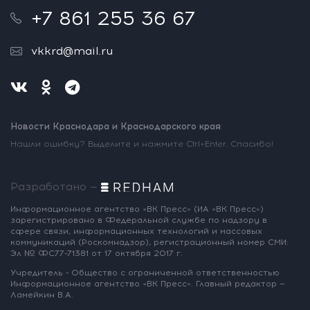
+7 861 255 36 67
vkkrd@mail.ru
Новости Краснодара и Краснодарского края
Нашли ошибку? Выделите и нажмите Ctrl+Enter. Спасибо!
Разработано —
Информационное агентство «ВК Пресс»
(ИА «ВК Пресс»)
зарегистрировано
в Федеральной службе по надзору
в
сфере связи, информационных
технологий и массовых
коммуникаций
(Роскомнадзор),
регистрационный номер СМИ:
Эл № ФС77-71381
от 17 октября 2017 г.
Учредитель - Общество с ограниченной
ответственностью
Информационное
агентство «ВК Пресс».
Главный редактор —
Ламейкин В.А.