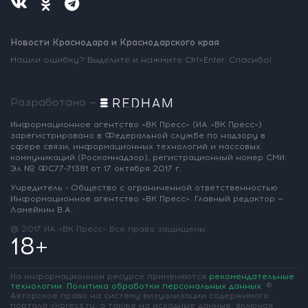
Новости Краснодара и Краснодарского края
Нашли ошибку? Выделите и нажмите Ctrl+Enter. Спасибо!
Разработано —
Информационное агентство «ВК Пресс»
(ИА «ВК Пресс»)
зарегистрировано
в Федеральной службе по надзору
в
сфере связи, информационных
технологий и массовых
коммуникаций
(Роскомнадзор),
регистрационный номер СМИ:
Эл № ФС77-71381
от 17 октября 2017 г.
Учредитель - Общество с ограниченной
ответственностью
Информационное
агентство «ВК Пресс».
Главный редактор —
Ламейкин В.А.
@ 2017 ИА «ВК Пресс»
Все права защищены
18+
На информационном ресурсе применяются
рекомендательные
технологии
.
Политика обработки персональных данных
.
©
Авторское право на систему визуализации содержимого
портала vkpress.ru, а также на исходные данные, включая