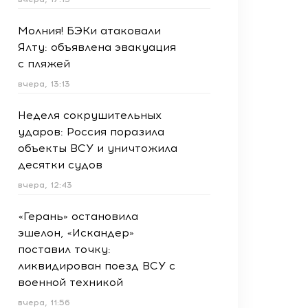
Молния! БЭКи атаковали
Ялту: объявлена эвакуация
с пляжей
вчера, 13:13
Неделя сокрушительных
ударов: Россия поразила
объекты ВСУ и уничтожила
десятки судов
вчера, 12:43
«Герань» остановила
эшелон, «Искандер»
поставил точку:
ликвидирован поезд ВСУ с
военной техникой
вчера, 11:56