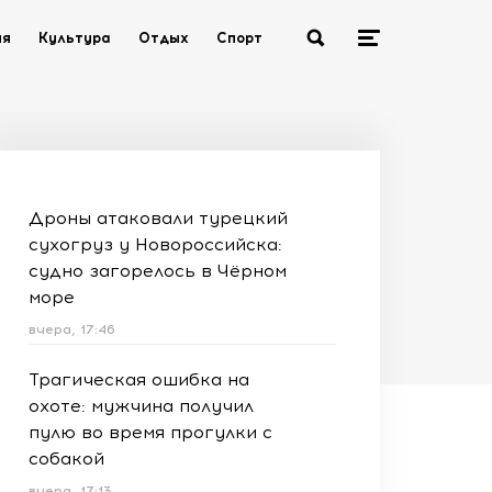
ия
Культура
Отдых
Спорт
Дроны атаковали турецкий
сухогруз у Новороссийска:
судно загорелось в Чёрном
море
вчера, 17:46
Трагическая ошибка на
охоте: мужчина получил
пулю во время прогулки с
собакой
вчера, 17:13