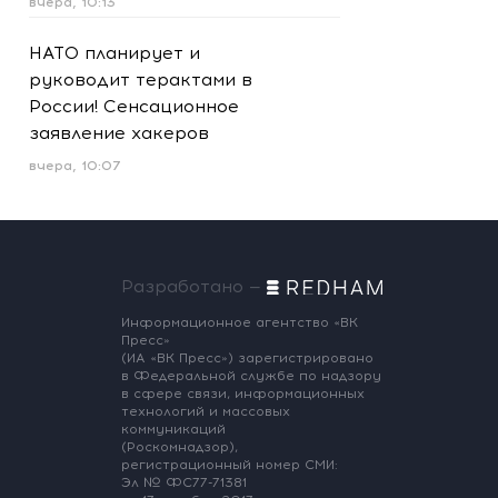
вчера, 10:13
НАТО планирует и
руководит терактами в
России! Сенсационное
заявление хакеров
вчера, 10:07
Разработано —
Информационное агентство «ВК
Пресс»
(ИА «ВК Пресс») зарегистрировано
в Федеральной службе по надзору
в сфере связи, информационных
технологий и массовых
коммуникаций
(Роскомнадзор),
регистрационный номер СМИ:
Эл № ФС77-71381