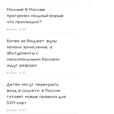
Молния! В Москве
прогремел мощный взрыв:
что произошло?
вчера, 11:49
Битва за бюджет: вузы
начали зачисление, а
абитуриенты с
максимальными баллами
ждут реформ
вчера, 11:47
Детям могут перекрыть
вход в соцсети: в России
готовят новые правила для
SIM-карт
вчера, 11:07