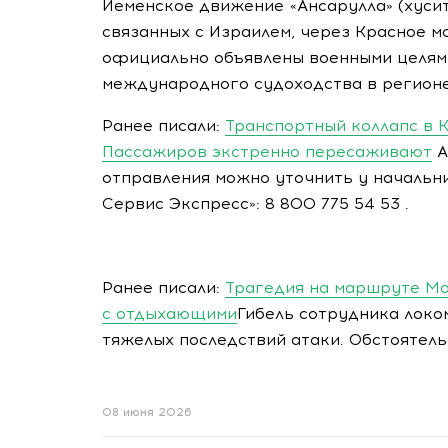
Йеменское движение «Ансарулла» (хусит
связанных с Израилем, через Красное мо
официально объявлены военными целями
международного судоходства в регионе
Ранее писали:
Транспортный коллапс в К
Пассажиров экстренно пересаживают
А
отправления можно уточнить у начальни
Сервис Экспресс»: 8 800 775 54 53 .
Ранее писали:
Трагедия на маршруте Мо
с отдыхающими
Гибель сотрудника локо
тяжелых последствий атаки. Обстоятель
08 июня 2026