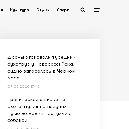
ия
Культура
Отдых
Спорт
Дроны атаковали турецкий
сухогруз у Новороссийска:
судно загорелось в Чёрном
море
07.08.2026 17:46
Трагическая ошибка на
охоте: мужчина получил
пулю во время прогулки с
собакой
07.08.2026 17:13