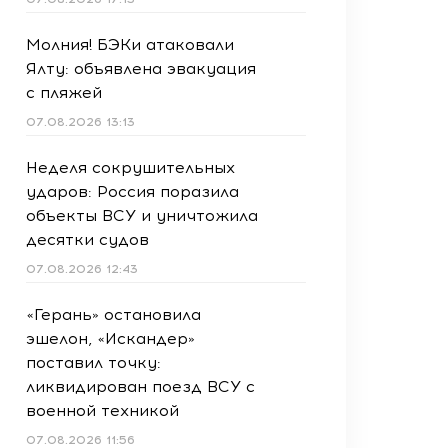
Молния! БЭКи атаковали
Ялту: объявлена эвакуация
с пляжей
07.08.2026 13:13
Неделя сокрушительных
ударов: Россия поразила
объекты ВСУ и уничтожила
десятки судов
07.08.2026 12:43
«Герань» остановила
эшелон, «Искандер»
поставил точку:
ликвидирован поезд ВСУ с
военной техникой
07.08.2026 11:56