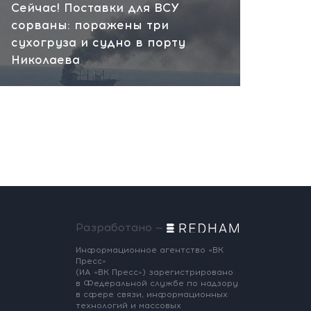
Сейчас! Поставки для ВСУ
сорваны: поражены три
сухогруза и судно в порту
Николаева
Разработано —
Информационное агентство «ВК
Пресс»
(ИА «ВК Пресс») зарегистрировано
в Федеральной службе по надзору
в сфере связи, информационных
технологий и массовых