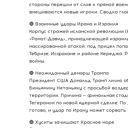
стороны перешли от слов к прямой воен
вмешиваются новые игроки. Сводка гла
🔴 Взаимные удары Ирана и Израиля
Корпус стражей исламской революции (
«Рамат-Давид», принадлежащей израиль
массированной атакой: под прицел попа
Тебризе, Исфахане и районе Кереджа. 
войны.
🔴 Неожиданный демарш Трампа
Президент США Дональд Трамп лично об
Биньямину Нетаньяху с просьбой возде
территории. Причина — финальная ста
Тегераном по новой ядерной сделке. По
готово, и удар по Ирану может сорвать
🔴 Хуситы зачищают Красное море