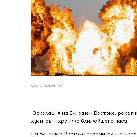
фото пхере.ком
Эскалация на Ближнем Востоке: ракетн
хуситов — хроника ближайшего часа
На Ближнем Востоке стремительно нар