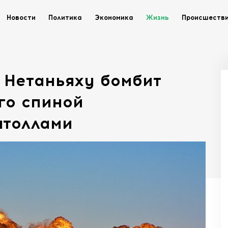
Новости
Политика
Экономика
Жизнь
Происшеств
 Нетаньяху бомбит
его спиной
ятоллами