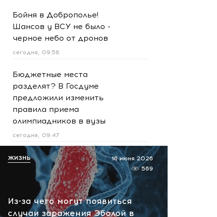
Бойня в Доброполье!
Шансов у ВСУ не было -
черное небо от дронов
сегодня, 09:58
Бюджетные места
разделят? В Госдуме
предложили изменить
правила приема
олимпиадников в вузы
сегодня, 09:47
Черноморский курорт
ЖИЗНЬ
16 июня 2026
закрывал пляжи из-за
569
атаки БЭКов: обстановка
сейчас
Из-за чего могут появиться
сегодня, 09:42
случаи заражения Эболой в