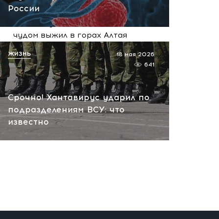
России
Молния, медведь и смерть
лошади: участник СВО
чудом выжил в горах Алтая
сегодня, 08:59
ЖИЗНЬ
18 мая 2026
641
Срочно! Хантавирус ударил по
подразделениям ВСУ: что
известно