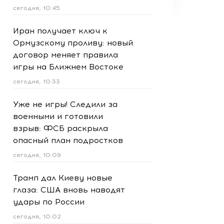
сегодня, 10:45
Иран получает ключ к
Ормузскому проливу: новый
договор меняет правила
игры на Ближнем Востоке
сегодня, 10:33
Уже не игры! Следили за
военными и готовили
взрыв: ФСБ раскрыла
опасный план подростков
сегодня, 10:09
Трамп дал Киеву новые
глаза: США вновь наводят
удары по России
сегодня, 10:02