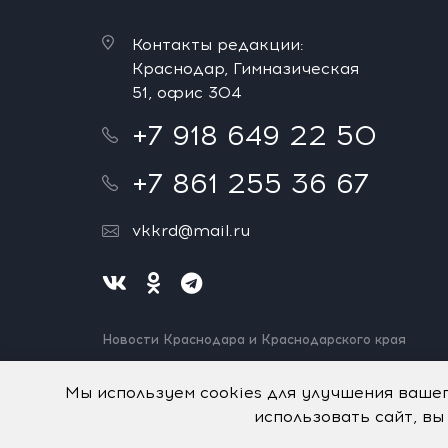
Контакты редакции:
Краснодар, Гимназическая
51, офис 304
+7 918 649 22 50
+7 861 255 36 67
vkkrd@mail.ru
Новости Краснодара и Краснодарского края
Нашли ошибку? Выделите и нажмите Ctrl+Enter.
Спасибо!
Мы используем cookies для улучшения ваше
использовать сайт, вы