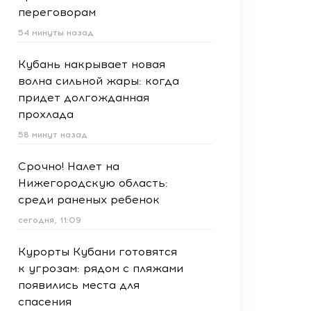
переговорам
54 минуты назад
Кубань накрывает новая
волна сильной жары: когда
придет долгожданная
прохлада
58 минут назад
Срочно! Налет на
Нижегородскую область:
среди раненых ребенок
сегодня, 11:09
Курорты Кубани готовятся
к угрозам: рядом с пляжами
появились места для
спасения