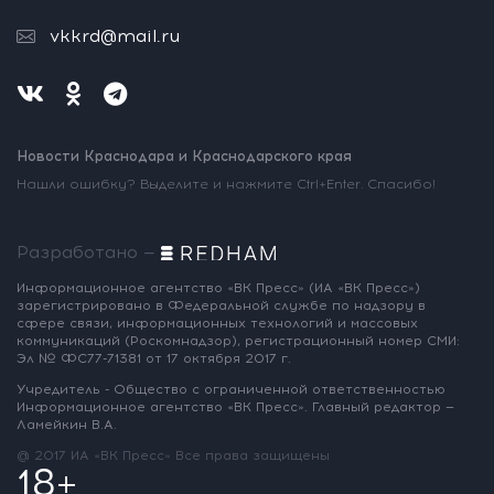
vkkrd@mail.ru
Новости Краснодара и Краснодарского края
Нашли ошибку? Выделите и нажмите Ctrl+Enter. Спасибо!
Разработано —
Информационное агентство «ВК Пресс»
(ИА «ВК Пресс»)
зарегистрировано
в Федеральной службе по надзору
в
сфере связи, информационных
технологий и массовых
коммуникаций
(Роскомнадзор),
регистрационный номер СМИ:
Эл № ФС77-71381
от 17 октября 2017 г.
Учредитель - Общество с ограниченной
ответственностью
Информационное
агентство «ВК Пресс».
Главный редактор —
Ламейкин В.А.
@ 2017 ИА «ВК Пресс»
Все права защищены
18+